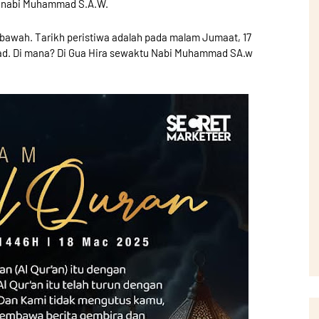
a nabi Muhammad S.A.W.
ke bawah. Tarikh peristiwa adalah pada malam Jumaat, 17
d. Di mana? Di Gua Hira sewaktu Nabi Muhammad SA.w