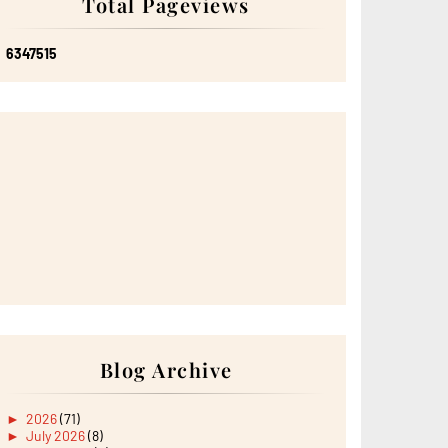
Total Pageviews
6
3
4
7
5
1
5
Blog Archive
►
2026
(71)
►
July 2026
(8)