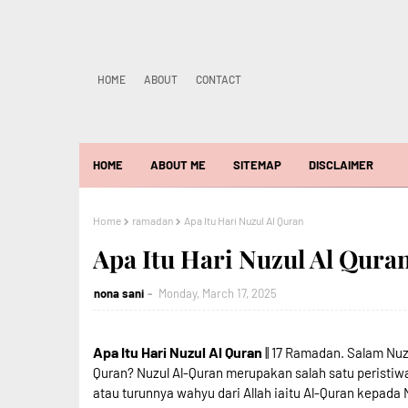
HOME
ABOUT
CONTACT
HOME
ABOUT ME
SITEMAP
DISCLAIMER
Home
ramadan
Apa Itu Hari Nuzul Al Quran
Apa Itu Hari Nuzul Al Qura
nona sani
Monday, March 17, 2025
Apa Itu Hari Nuzul Al Quran
|| 17 Ramadan. Salam Nuz
Quran? Nuzul Al-Quran merupakan salah satu peristi
atau turunnya wahyu dari Allah iaitu Al-Quran kepad