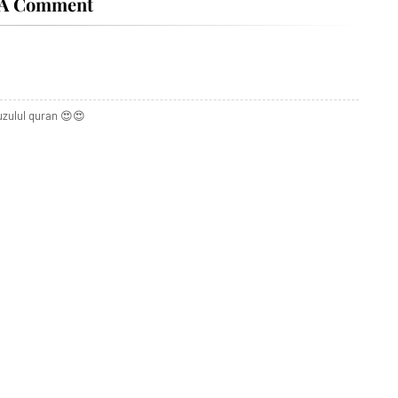
 A Comment
uzulul quran 😍😍