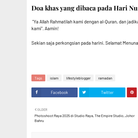
Doa khas yang dibaca pada Hari N
"Ya Allah Rahmatilah kami dengan al-Quran, dan jadik
kami". Aamin!
Sekian saja perkongsian pada harini. Selamat Menun
Tags
islam
lifestyleblogger
ramadan
Facebook
Twitter
OLDER
Photoshoot Raya 2025 di Studio Raya, The Empire Studio, Johor
Bahru