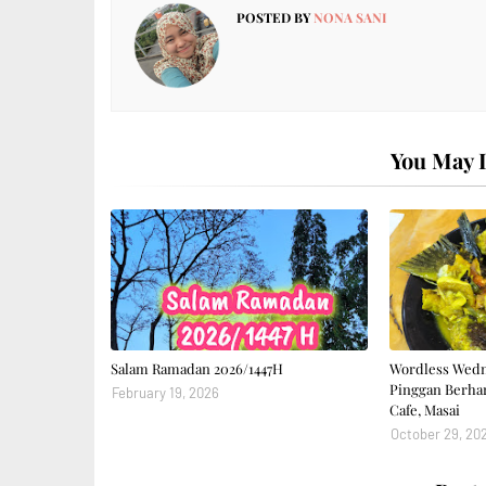
POSTED BY
NONA SANI
You May L
Salam Ramadan 2026/1447H
Wordless Wedn
Pinggan Berhar
February 19, 2026
Cafe, Masai
October 29, 20