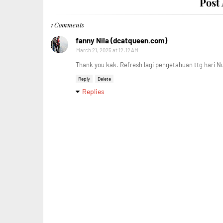
Post
1 Comments
fanny Nila (dcatqueen.com)
March 21, 2025 at 12:12 AM
Thank you kak. Refresh lagi pengetahuan ttg hari N
Reply
Delete
Replies