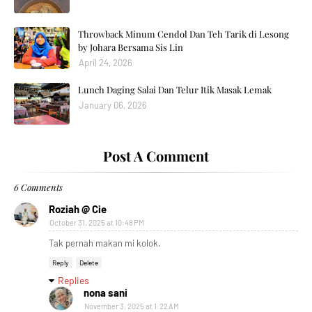
Throwback Minum Cendol Dan Teh Tarik di Lesong
by Johara Bersama Sis Lin
April 24, 2026
Lunch Daging Salai Dan Telur Itik Masak Lemak
January 06, 2026
Post A Comment
6 Comments
Roziah @ Cie
October 31, 2025 at 10:48 PM
Tak pernah makan mi kolok.
Reply
Delete
Replies
nona sani
November 3, 2025 at 1:22 AM