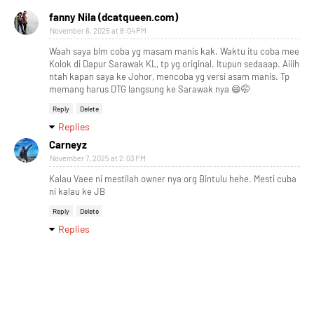
fanny Nila (dcatqueen.com)
November 6, 2025 at 8:04 PM
Waah saya blm coba yg masam manis kak. Waktu itu coba mee
Kolok di Dapur Sarawak KL, tp yg original. Itupun sedaaap. Aiiih
ntah kapan saya ke Johor, mencoba yg versi asam manis. Tp
memang harus DTG langsung ke Sarawak nya 😄🤭
Reply
Delete
Replies
Carneyz
November 7, 2025 at 2:03 PM
Kalau Vaee ni mestilah owner nya org Bintulu hehe. Mesti cuba
ni kalau ke JB
Reply
Delete
Replies