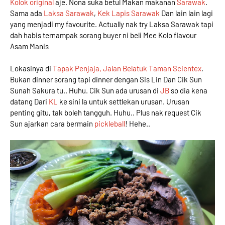
Kolok original
aje. Nona suka betul Makan makanan
Sarawak
.
Sama ada
Laksa Sarawak
,
Kek Lapis Sarawak
Dan lain lain lagi
yang menjadi my favourite. Actually nak try Laksa Sarawak tapi
dah habis ternampak sorang buyer ni beli Mee Kolo flavour
Asam Manis
Lokasinya di
Tapak Penjaja, Jalan Belatuk Taman Scientex
.
Bukan dinner sorang tapi dinner dengan Sis Lin Dan Cik Sun
Sunah Sakura tu.. Huhu. Cik Sun ada urusan di
JB
so dia kena
datang Dari
KL
ke sini la untuk settlekan urusan. Urusan
penting gitu, tak boleh tangguh. Huhu.. Plus nak request Cik
Sun ajarkan cara bermain
pickleball
! Hehe..