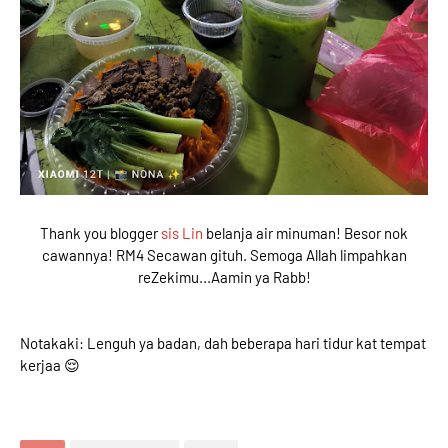
Thank you blogger
sis Lin
belanja air minuman! Besor nok
cawannya! RM4 Secawan gituh. Semoga Allah limpahkan
reZekimu...Aamin ya Rabb!
Notakaki: Lenguh ya badan, dah beberapa hari tidur kat tempat
kerjaa 😌