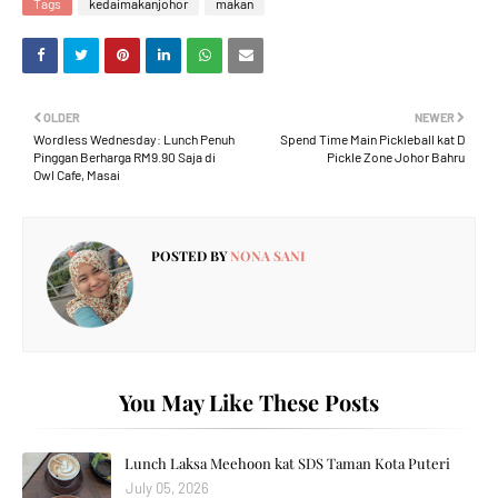
Tags
kedaimakanjohor
makan
OLDER
NEWER
Wordless Wednesday: Lunch Penuh
Spend Time Main Pickleball kat D
Pinggan Berharga RM9.90 Saja di
Pickle Zone Johor Bahru
Owl Cafe, Masai
POSTED BY
NONA SANI
You May Like These Posts
Lunch Laksa Meehoon kat SDS Taman Kota Puteri
July 05, 2026