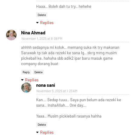
Haaa.. Boleh dah tu try.. hehehe
Delete
Replies
Nina Ahmad
November 1, 2025 at 8:08 PM
ahhhh sedapnya mi kolok.. memang suka nk try makanan
Sarawak tp tak ada rezeki ke sana lg.. skrg mmg musim
pickeball ke. hahaha sbb adik2 ipar baru masuk game
company dorang buat
Reply
Delete
Replies
nona sani
November 3, 2025 at 1:23 AM
Kan... Sedap tuuu.. Saya pun belum ada rezeki ke
sana.. InshaAllah... One day...
Yaaa.. Musim pickleball rasanya hahha
Delete
Replies