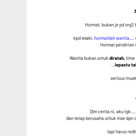
Hormat, bukan je pd org2 t
kpd lelaki,
hormatilah wanita.
..
Hormat pendirian wa
Wanita bukan untuk
diratah,
time
...
lepastu ta
serious mua
Dlm cerita ni, aku tgk..
dan tetap berusaha untuk mse dpn di
tapi harus redh