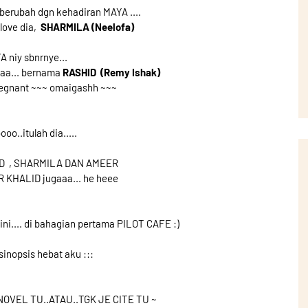
h berubah dgn kehadiran MAYA ....
 love dia,
SHARMILA (Neelofa)
A niy sbnrnye...
yaa... bernama
RASHID (Remy Ishak)
regnant ~~~ omaigashh ~~~
oo..itulah dia.....
D , SHARMILA DAN AMEER
 DR KHALID jugaaa... he heee
.... di bahagian pertama PILOT CAFE :)
e sinopsis hebat aku :::
OVEL TU..ATAU..TGK JE CITE TU ~