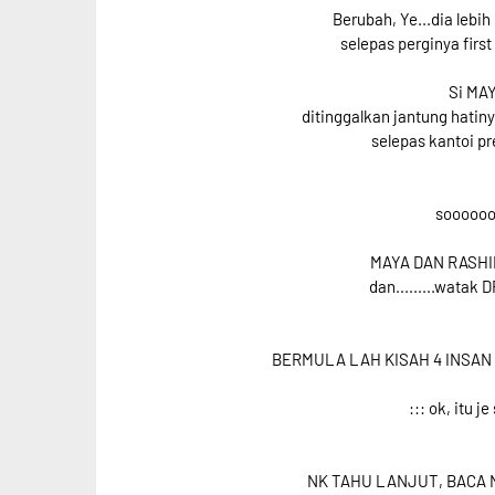
Berubah, Ye...dia lebi
selepas perginya first
Si MAY
ditinggalkan jantung hatin
selepas kantoi p
sooooooo
MAYA DAN RASHI
dan.........watak
BERMULA LAH KISAH 4 INSAN ini
::: ok, itu j
NK TAHU LANJUT, BACA N