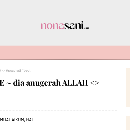
 <> #puashati #best
 ~ dia anugerah ALLAH <>
MUALAIKUM, HAI