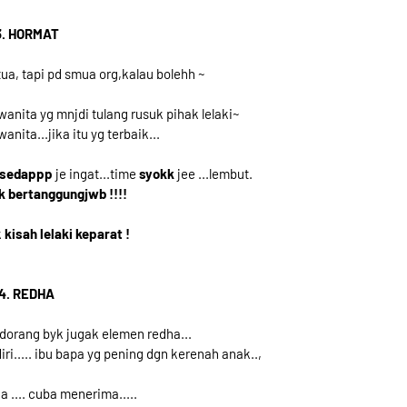
3. HORMAT
ua, tapi pd smua org,kalau bolehh ~
. wanita yg mnjdi tulang rusuk pihak lelaki~
nita...jika itu yg terbaik...
sedappp
je ingat...time
syokk
jee ...lembut.
k bertanggungjwb !!!!
k
kisah lelaki keparat !
4. REDHA
..dorang byk jugak elemen redha...
ri..... ibu bapa yg pening dgn kerenah anak..,
a .... cuba menerima.....