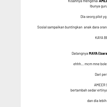
Kisahnya mengenai
AMEE
Ibunya guru
Dia seorg pilot y
Sosial sampaikan buntingkan anak dara orang.
KAYA B
Datangnya
MAYA (Izar
ehhh... mcm mne bole d
Dari pe
AMEER S
bertambah sedar ertinya
dan dia lebi