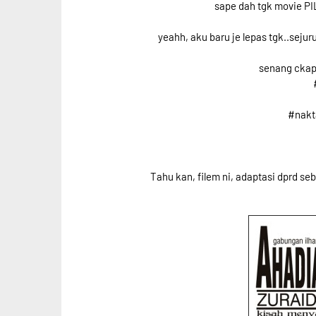
sape dah tgk movie 
yeahh, aku baru je lepas tgk..sejur
senang ckap,
#nak
Tahu kan, filem ni, adaptasi dprd seb