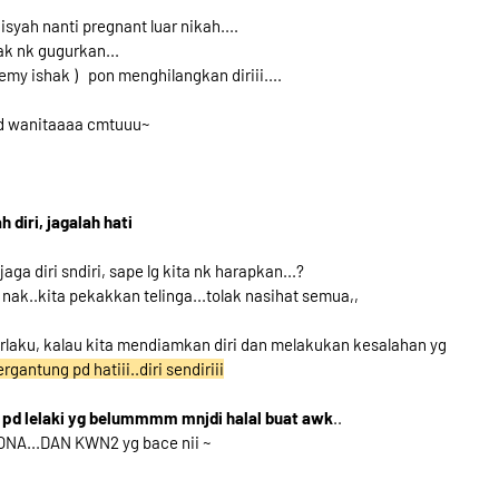
aisyah nanti pregnant luar nikah....
tak nk gugurkan...
(remy ishak ) pon menghilangkan diriii....
jd wanitaaaa cmtuuu~
h diri, jagalah hati
aga diri sndiri, sape lg kita nk harapkan...?
k nak..kita pekakkan telinga...tolak nasihat semua,,
laku, kalau kita mendiamkan diri dan melakukan kesalahan yg
gantung pd hatiii..diri sendiriii
ri pd lelaki yg belummmm mnjdi halal buat awk
..
NA...DAN KWN2 yg bace nii ~