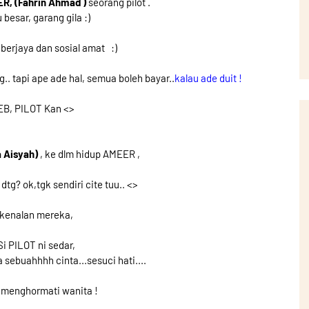
R, (Fahrin Ahmad )
seorang pilot .
 besar, garang gila :)
g berjaya dan sosial amat :)
. tapi ape ade hal, semua boleh bayar..
kalau ade duit !
EB, PILOT Kan <>
a Aisyah)
, ke dlm hidup AMEER ,
tg? ok,tgk sendiri cite tuu.. <>
rkenalan mereka,
i PILOT ni sedar,
 sebuahhhh cinta...sesuci hati....
h menghormati wanita !