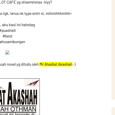
PILOT CAFE yg ohsemmmss niyy?
us tgk, terus nk type entri ni, mihmihhhmihh~
 aku kasi ini hahstag
#puashati
#best
tahusambungan
uah novel yg ditulis oleh
Mr Ahadiat Akashah
:)