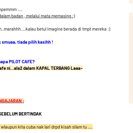
npemmm ....
dalam badan , melalui mata memasing :)
dih..marahhh....kalau betul imagine berada di tmpt mereka :)
smuaa, tiada pilih kasihh !
napa PILOT CAFE?
fe ni...
ala2 dalam KAPAL TERBANG Laaa~
NGAJARAN :
 SEBELUM BERTINDAK
wlaupun kita cuba nak lari drpd kisah silam tu ....