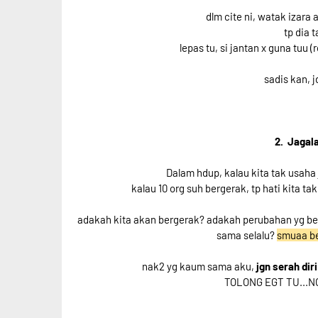
dlm cite ni, watak izara 
tp dia 
lepas tu, si jantan x guna tuu 
sadis kan, 
2. Jagala
Dalam hdup, kalau kita tak usaha j
kalau 10 org suh bergerak, tp hati kita ta
adakah kita akan bergerak? adakah perubahan yg ber
sama selalu?
smuaa ber
nak2 yg kaum sama aku,
jgn serah di
TOLONG EGT TU...NO