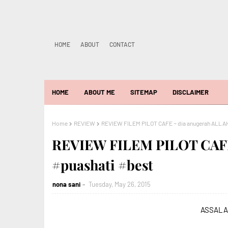
HOME
ABOUT
CONTACT
HOME
ABOUT ME
SITEMAP
DISCLAIMER
Home
REVIEW
REVIEW FILEM PILOT CAFE ~ dia anugerah ALLAH
REVIEW FILEM PILOT CAFE
#puashati #best
nona sani
Tuesday, May 26, 2015
ASSALA