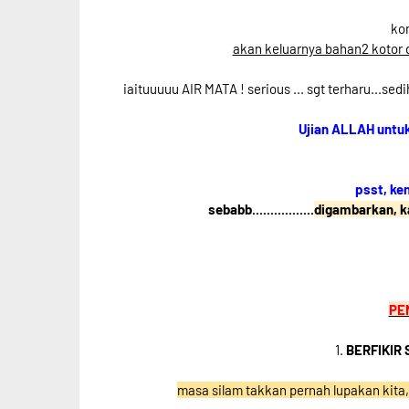
ko
akan keluarnya bahan2 kotor 
iaituuuuu AIR MATA ! serious ... sgt terharu...se
Ujian ALLAH untuk 
psst, ke
sebabb.................
digambarkan, ka
PE
1.
BERFIKIR
masa silam
takkan pernah lupakan kita, 