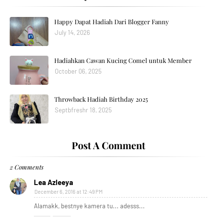
Happy Dapat Hadiah Dari Blogger Fanny
July 14, 2026
Hadiahkan Cawan Kucing Comel untuk Member
October 06, 2025
Throwback Hadiah Birthday 2025
Septbfreshr 18, 2025
Post A Comment
2 Comments
Lea Azleeya
December 6, 2016 at 12:49 PM
Alamakk, bestnye kamera tu... adesss...