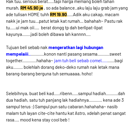
Rak tuu, serious berat.....tapi harga memang boleh tahan
murah,
RM 45.90 je
, so ada balance..aku laju laju grab jam yang
ade tulisan HOME tuhh
RM 19.90
.....Adik aku cakap, macam
nakk je jam tuu...patut letak kat rumah... bahahah~ Pastu rak
tu.....ui mak oii.... berat dongg tp dah berlipat-lipat
kayunya.......jadi boleh dibawa lah kannnn....
Tujuan beli sebab nak
mengeratkan lagi hubungan
mempelaiii..
...........konon nanti pasang sesama..........sweet
together............hahaha~
jam tuh beli sebab comel.....
......bagi
aku........ bolehlah dorang deko-deko rumah nak letak mana
barang-barang berguna tuh semuaaaa, hoho!
Selebihnya, buat beli kad.....ribenn.....sampul hadiah..........dah
dua hadiah, satu tuh panjang lak hadiahnya........... kena ade 3
sampul terus :) Sampul pun satu cabaran.hahahaha~ nasib
malam tuh layan cite-cite hantu kat Astro, xdelah penat sangat
rasa.... mood kena stay cool beb !