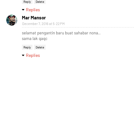
Reply
Delete
Replies
Mar Mansor
December 7, 2016 at 5:22 PM
selamat pengantin baru buat sahabar nona..
sama lak qaqc
Reply
Delete
Replies