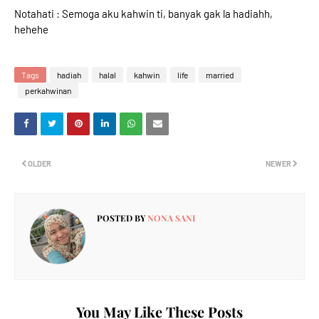
Notahati : Semoga aku kahwin ti, banyak gak la hadiahh,
hehehe
Tags
hadiah
halal
kahwin
life
married
perkahwinan
OLDER
NEWER
POSTED BY
NONA SANI
You May Like These Posts