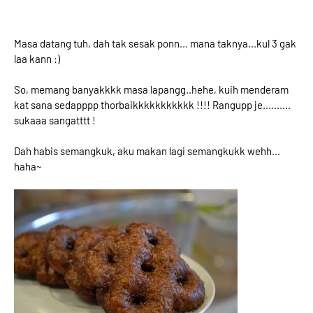
Masa datang tuh, dah tak sesak ponn... mana taknya...kul 3 gak
laa kann :)
So, memang banyakkkk masa lapangg..hehe, kuih menderam
kat sana sedapppp thorbaikkkkkkkkkkk !!!! Rangupp je..........
sukaaa sangatttt !
Dah habis semangkuk, aku makan lagi semangkukk wehh...
haha~