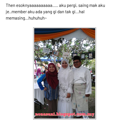
Then esoknyaaaaaaaaaa..... aku pergi, saing mak aku
je..member aku ada yang gi dan tak gi...hal
memasing...huhuhuh~