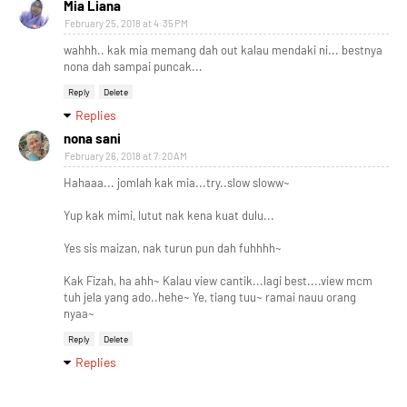
Mia Liana
February 25, 2018 at 4:35 PM
wahhh.. kak mia memang dah out kalau mendaki ni... bestnya
nona dah sampai puncak...
Reply
Delete
Replies
nona sani
February 26, 2018 at 7:20 AM
Hahaaa... jomlah kak mia...try..slow sloww~
Yup kak mimi, lutut nak kena kuat dulu...
Yes sis maizan, nak turun pun dah fuhhhh~
Kak Fizah, ha ahh~ Kalau view cantik...lagi best....view mcm
tuh jela yang ado..hehe~ Ye, tiang tuu~ ramai nauu orang
nyaa~
Reply
Delete
Replies