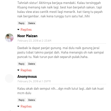
Tahniah sistur! Akhirnya berjaya mendaki. Kalau tersinggah
Kluang memang nak naik lagi. best kan berpeluh sakan. tapi
kalau view atas cantik mesti lagi menarik. kat tiang tu payah
nak bergambar. nak kena tunggu turn satu hal..hihi
Reply
Delete
Replies
Noor Maizan
February 23, 2018 at 2:23 AM
Daebak la dapat panjat gunung. mai dulu naik gunung jerai
pastu tobat takmo panjat dah. Haha menangis oh nak sampai
puncak tu. Nak turun pun dah separuh pulak,haha.
Reply
Delete
Replies
Anonymous
February 24, 2018 at 1:29 PM
Kalau akak dah semput nih...dgn mslh lutut lagi..dah tak kuat
mcm dulu
Reply
Delete
Replies