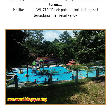
turun
....
Me like........... ''WHAT?!" Boleh pulakkk lari-lari...sekali
tersadung, menyesal kang~