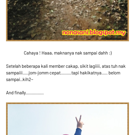
Cahaya ! Haaa, maknanya nak sampai dahh :)
Setelah beberapa kali member cakap, sikit lagiiii, atas tuh nak
sampaiii.....jom-jomm cepat.........tapi hakikatnya..... belom
sampai..kih2~
And finally...............