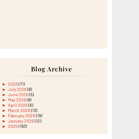
Blog Archive
►
2026
(71)
►
July 2026
(8)
►
June 2026
(5)
►
May 2026
(8)
►
April 2026
(6)
►
March 2026
(13)
►
February 2026
(19)
►
January 2026
(12)
►
2025
(193)
►
December 2025
(15)
►
November 2025
(21)