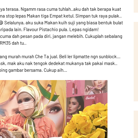
nya terasa. Ngamm rasa cuma tuhlah..aku dah tak berapa kuat
na stop lepas Makan tiga Empat ketul. Simpan tuk raya pulak..
 Selalunya, aku suka Makan kuih suji yang biasa bentuk bulat
aripada lain. Flavour Pistachio pula. Lepas ngidam!
in cuma dah pesan pada diri, jangan melebih. Cukuplah sebalang
 RM35 dah tu..
g murah murah Che Ta jual. Beli ler lipmatte ngn sunblock...
ask, mak aku nak tengok dedekat mukanya tak pakai mask..
ping gambar bersama. Cukup aih...