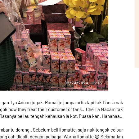
gan Tya Adnan jugak. Ramai je jumpa artis tapi tak Dan la nak
k how they treat their customer or fans.. Che Ta Macam tak
Rasanya beliau tengah kehausan la kot. Puasa kan. Hahahaa..
mbantu dorang.. Sebelum beli lipmatte, saja nak tengok colour
yang dah dicalit dengan pelbagai Warna lipmatte 😄 Selamatlah