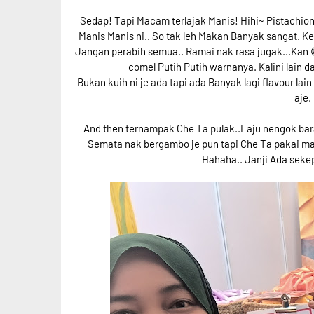
Sedap! Tapi Macam terlajak Manis! Hihi~ Pistachio
Manis Manis ni.. So tak leh Makan Banyak sangat. Ke
Jangan perabih semua.. Ramai nak rasa jugak...Kan 
comel Putih Putih warnanya. Kalini lain d
Bukan kuih ni je ada tapi ada Banyak lagi flavour la
aje.
And then ternampak Che Ta pulak..Laju nengok baran
Semata nak bergambo je pun tapi Che Ta pakai m
Hahaha.. Janji Ada seke