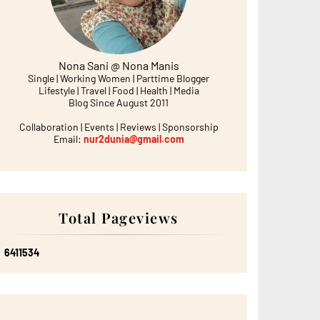
Nona Sani @ Nona Manis
Single | Working Women | Parttime Blogger
Lifestyle | Travel | Food | Health | Media
Blog Since August 2011
Collaboration | Events | Reviews | Sponsorship
Email:
nur2dunia@gmail.com
Total Pageviews
6
4
1
1
5
3
4