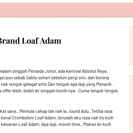
e Brand Loaf Adam
emalam singgah Persada Johor, ada karnival Absolut Raya.
gat pun sebab Sabtu sehari sebelum pergi sini, dah borong
nak tengok gelagat artis Dan tengok apa lagi yang Menarik.
 offer lebih, boleh ler singgah booth nya.. Cuma tengok tengok,
kat sana.. Memula cakap tak nak la..round dulu..Tetiba rasa
ah kenal Cromboloni Loaf Adam, teruslah aku rasa nak try kuih
a keluaran Loaf Adam. Apa lagi, moreh time.. Makan ler kuih