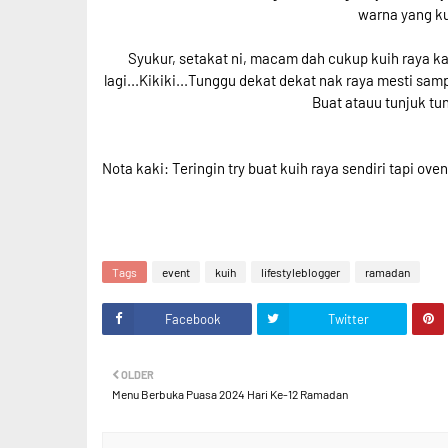
warna yang ku
Syukur, setakat ni, macam dah cukup kuih raya k
lagi...Kikiki...Tunggu dekat dekat nak raya mesti sa
Buat atauu tunjuk tun
Nota kaki: Teringin try buat kuih raya sendiri tapi ove
Tags
event
kuih
lifestyleblogger
ramadan
Facebook
Twitter
OLDER
Menu Berbuka Puasa 2024 Hari Ke-12 Ramadan