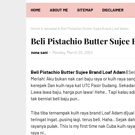
HOME
ABOUT ME
SITEMAP
DISCLAIMER
Home
ramadan
Beli Pistachio Butter Sujee Brand Loaf Adam
Beli Pistachio Butter Suje
nona sani
Monday, March 25, 2024
Beli Pistachio Butter Sujee Brand Loaf Adam
|| S
Meriah! Aku bukan nak cari baju raya or kuih raya san
kerepek Dan kuih raya kat UTC Pasir Gudang. Sekadar 
Lawa lawa baju, harga pun lawa! Hehe.. Tapi kalau ada
tak berniat beli baju pun..
Tiba tiba ternampak kuih raya brand Loaf Adam dijual 
teringat ingat..pusing lagi, terus beli. Haha.. Sejak d
rayanya pulak. This is my first time nak Cuba kuih ray
raya ni..