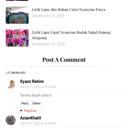
Lirik Lagu Aku Bukan Cinta Nyanyian Pasya
Decbfreshr 10, 2025
Lirik Lagu Lipat Nyanyian Budak Nakal Hujung
Simpang
Novbfreshr 24, 2025
Post A Comment
3 Comments
Syazz Rahim
March 17, 2024 at 10:47 AM
Terima kasih share!
Reply
Delete
Replies
AzianKhalil
March 17, 2024 at 10:56 AM