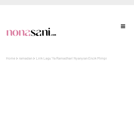
Home
ramadan
Lirik Lagu 'Ya Ramadhan' Nyanyian Encik Mimpi