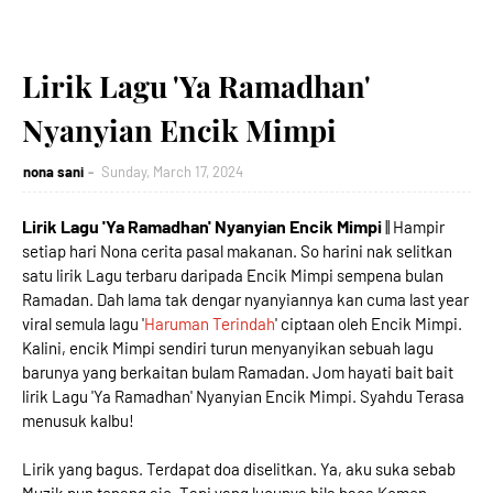
Lirik Lagu 'Ya Ramadhan'
Nyanyian Encik Mimpi
nona sani
Sunday, March 17, 2024
Lirik Lagu 'Ya Ramadhan' Nyanyian Encik Mimpi
|| Hampir
setiap hari Nona cerita pasal makanan. So harini nak selitkan
satu lirik Lagu terbaru daripada Encik Mimpi sempena bulan
Ramadan. Dah lama tak dengar nyanyiannya kan cuma last year
viral semula lagu '
Haruman Terindah
' ciptaan oleh Encik Mimpi.
Kalini, encik Mimpi sendiri turun menyanyikan sebuah lagu
barunya yang berkaitan bulam Ramadan. Jom hayati bait bait
lirik Lagu 'Ya Ramadhan' Nyanyian Encik Mimpi. Syahdu Terasa
menusuk kalbu!
Lirik yang bagus. Terdapat doa diselitkan. Ya, aku suka sebab