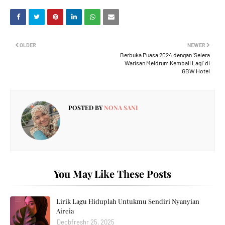
OLDER
NEWER
Berbuka Puasa 2024 dengan 'Selera
Warisan Meldrum Kembali Lagi' di
GBW Hotel
POSTED BY
NONA SANI
You May Like These Posts
Lirik Lagu Hiduplah Untukmu Sendiri Nyanyian
Aireia
Decbfreshr 25, 2025