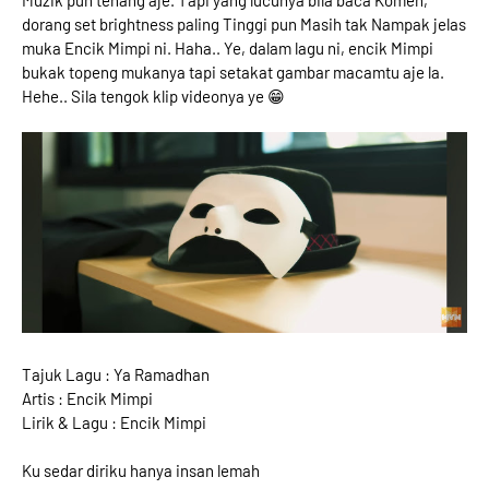
Muzik pun tenang aje. Tapi yang lucunya bila baca Komen,
dorang set brightness paling Tinggi pun Masih tak Nampak jelas
muka Encik Mimpi ni. Haha.. Ye, dalam lagu ni, encik Mimpi
bukak topeng mukanya tapi setakat gambar macamtu aje la.
Hehe.. Sila tengok klip videonya ye 😁
Tajuk Lagu : Ya Ramadhan
Artis : Encik Mimpi
Lirik & Lagu : Encik Mimpi
Ku sedar diriku hanya insan lemah