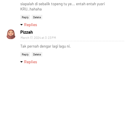
siapalah di sebalik topeng tu ye... entah entah yusri
KRU..hahaha
Reply
Delete
Replies
Pizzah
March 17, 2024 at 3:23 PM
Tak pernah dengar lagi lagu ni.
Reply
Delete
Replies