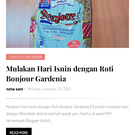
LIFESTYLEBLOGGER
Mulakan Hari Isnin dengan Roti
Bonjour Gardenia
nona sani
Monday, January 25, 2021
Mulakan Hari Isnin dengan Roti Bonjour Gardenia || Setelah mulakan hari
dengan Bismillah, kita breakfast pulak yer..Haritu di awal PKP
ternampak Blogger Azhaf…
READ MORE