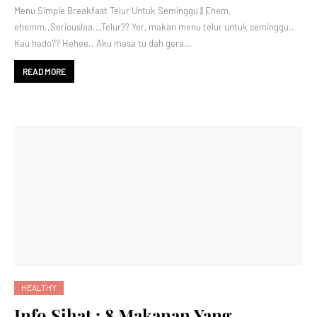
Menu Simple Breakfast Telur Untuk Seminggu || Ehem,
ehemm..Seriouslaa...Telur?? Yer, makan menu telur untuk seminggu..
Kau hado?? Hehee.. Aku masa tu dah gera…
READ MORE
HEALTHY
Info Sihat : 8 Makanan Yang