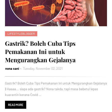
LIFESTYLEBLOGGER
Gastrik? Boleh Cuba Tips
Pemakanan Ini untuk
Mengurangkan Gejalanya
nona sani
Tuesday, November 02, 2021
Gastrik? Boleh Cuba Tips Pemakanan Ini untuk Mengurangkan Gejalanya
|| Haaaa... siapa ada gastrik? Nona takda, tapi masa bebetul lepas
kuarantin kerana Covid …
READ MORE