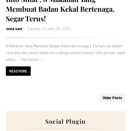
Membuat Badan Kekal Bertenaga,
Segar Terus!
nona sani
Tuesday, October 06, 2020
8 Makanan Yang Membuat Badan Kekal Bertenaga || Pernah tak badan
rasa lesu dan penat walau baru sahaja selesai makan? Aku pernah, agak
selalu... Tapi hairan, …
READ MORE
Older Posts
Social Plugin