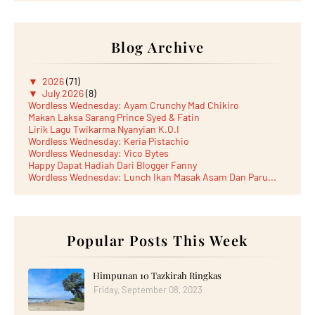
Blog Archive
▼
2026
(71)
▼
July 2026
(8)
Wordless Wednesday: Ayam Crunchy Mad Chikiro
Makan Laksa Sarang Prince Syed & Fatin
Lirik Lagu Twikarma Nyanyian K.O.I
Wordless Wednesday: Keria Pistachio
Wordless Wednesday: Vico Bytes
Happy Dapat Hadiah Dari Blogger Fanny
Wordless Wednesday: Lunch Ikan Masak Asam Dan Paru...
Lunch Laksa Meehoon kat SDS Taman Kota Puteri
►
June 2026
(5)
►
May 2026
(8)
►
April 2026
(6)
►
March 2026
Popular Posts This Week
(13)
►
February 2026
(19)
►
January 2026
(12)
►
2025
(193)
Himpunan 10 Tazkirah Ringkas
►
December 2025
(15)
Friday, September 08, 2023
►
November 2025
(21)
►
October 2025
(17)