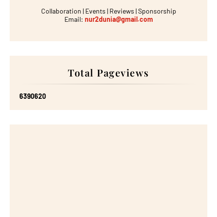
Collaboration | Events | Reviews | Sponsorship
Email:
nur2dunia@gmail.com
Total Pageviews
6
3
9
0
6
2
0