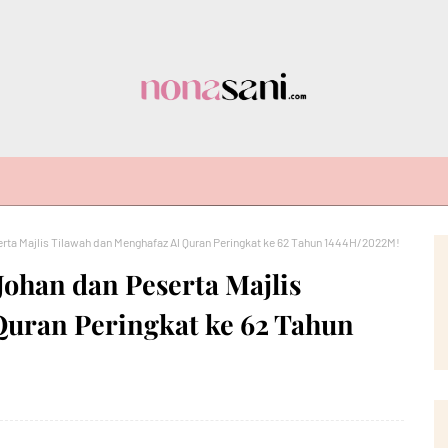
rta Majlis Tilawah dan Menghafaz Al Quran Peringkat ke 62 Tahun 1444H/2022M!
Johan dan Peserta Majlis
Quran Peringkat ke 62 Tahun