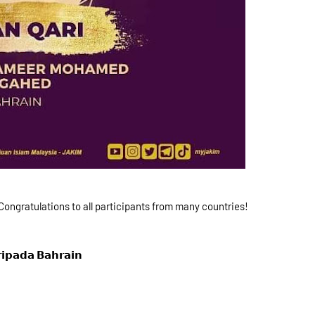
ongratulations to all participants from many countries!
𝗽𝗮𝗱𝗮 𝗕𝗮𝗵𝗿𝗮𝗶𝗻