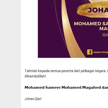
Tahniah kepada semua peserta dari pelbagai negara. C
Alhamdulillah!
𝗠𝗼𝗵𝗮𝗺𝗲𝗱 𝗦𝗮𝗺𝗲𝗲𝗿 𝗠𝗼𝗵𝗮𝗺𝗲𝗱 𝗠𝗮𝗴𝗮𝗵𝗲𝗱 𝗱𝗮𝗿𝗶
Johan Qari