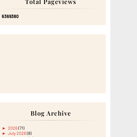
Total Pageviews
6
3
6
9
3
8
0
Blog Archive
►
2026
(71)
►
July 2026
(8)