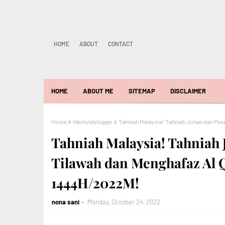
HOME
ABOUT
CONTACT
HOME
ABOUT ME
SITEMAP
DISCLAIMER
Home
lifestyleblogger
Tahniah Malaysia! Tahniah Johan dan Pese
Tahniah Malaysia! Tahniah 
Tilawah dan Menghafaz Al 
1444H/2022M!
nona sani
Monday, October 24, 2022