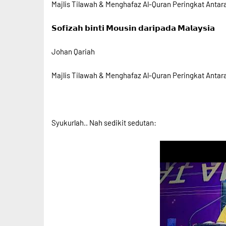
Majlis Tilawah & Menghafaz Al-Quran Peringkat Ant
𝗦𝗼𝗳𝗶𝘇𝗮𝗵 𝗯𝗶𝗻𝘁𝗶 𝗠𝗼𝘂𝘀𝗶𝗻
𝗱𝗮𝗿𝗶𝗽𝗮𝗱𝗮 𝗠𝗮𝗹𝗮𝘆𝘀𝗶𝗮
Johan Qariah
Majlis Tilawah & Menghafaz Al-Quran Peringkat Ant
Syukurlah.. Nah sedikit sedutan: