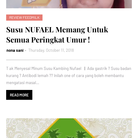
REVIEW FEEDMILK
Susu NUFAEL Memang Untuk
Semua Peringkat Umur !
nona sani
Thursday, October 11, 2018
T ak Menyesal Minum Susu Kambing Nufael || Ada gastrik ? Susu badan
kurang ? Antibodi lemah ?? Inilah one of cara yang boleh membantu
mengatasi masal…
READ MORE