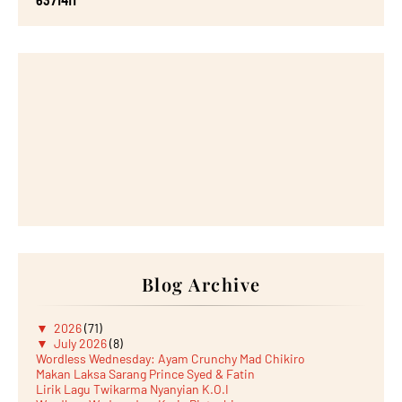
6
3
7
1
4
1
1
Blog Archive
▼
2026
(71)
▼
July 2026
(8)
Wordless Wednesday: Ayam Crunchy Mad Chikiro
Makan Laksa Sarang Prince Syed & Fatin
Lirik Lagu Twikarma Nyanyian K.O.I