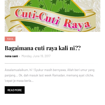
RAYA
Bagaimana cuti raya kali ni??
nona sani
Monday, June 19, 2017
Assalamualaikum, hi ! Syukur masih bernyawa, Allah beri umur yang
panjang... Ok, dah masuk last week Ramadan, memang ayat cliche,
'cepat je masa berla…
READ MORE