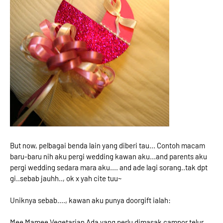
But now, pelbagai benda lain yang diberi tau... Contoh macam
baru-baru nih aku pergi wedding kawan aku...and parents aku
pergi wedding sedara mara aku.... and ade lagi sorang..tak dpt
gi..sebab jauhh.., ok x yah cite tuu~
Uniknya sebab...., kawan aku punya doorgift ialah:
Mee Mamee Vegetarian Ada
yang perlu dimasak campor telur