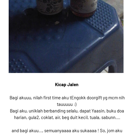
Kicap Jalen
Bagi akuuu, nilah first time aku tEngokk doorgift yg mcm nih
tauuuuu :)
Bagi aku, uniklah berbanding selalu, dapat Yaasin, buku doa
harian, gula2, coklat, air, beg duit kecil, tuala, sabunn....
and bagi akuu..., semuanyaaaa aku sukaaaa ! So, jom aku