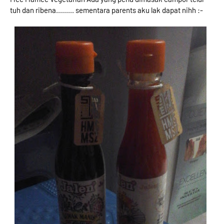
tuh dan ribena......... sementara parents aku lak dapat nihh :-