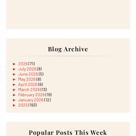
Blog Archive
►
2026
(71)
►
July 2026
(8)
►
June 2026
(5)
►
May 2026
(8)
►
April 2026
(6)
►
March 2026
(13)
►
February 2026
(19)
►
January 2026
(12)
►
2025
(193)
►
December 2025
(15)
►
November 2025
(21)
►
October 2025
(17)
►
September 2025
(20)
►
August 2025
Popular Posts This Week
(18)
►
July 2025
(15)