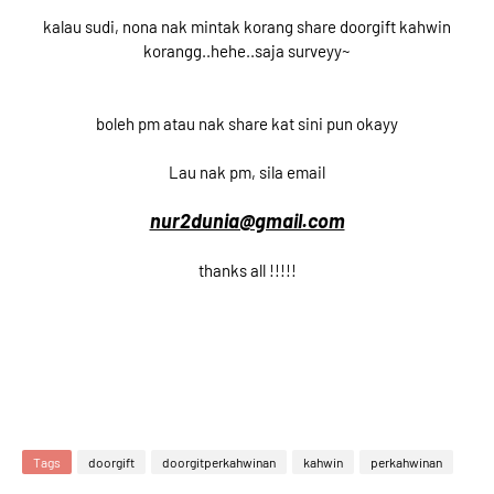
kalau sudi, nona nak mintak korang share doorgift kahwin
korangg..hehe..saja surveyy~
boleh pm atau nak share kat sini pun okayy
Lau nak pm, sila email
nur2dunia@gmail.com
thanks all !!!!!
Tags
doorgift
doorgitperkahwinan
kahwin
perkahwinan