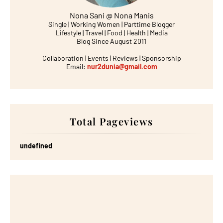
Nona Sani @ Nona Manis
Single | Working Women | Parttime Blogger
Lifestyle | Travel | Food | Health | Media
Blog Since August 2011
Collaboration | Events | Reviews | Sponsorship
Email:
nur2dunia@gmail.com
Total Pageviews
u
n
d
e
f
n
e
d