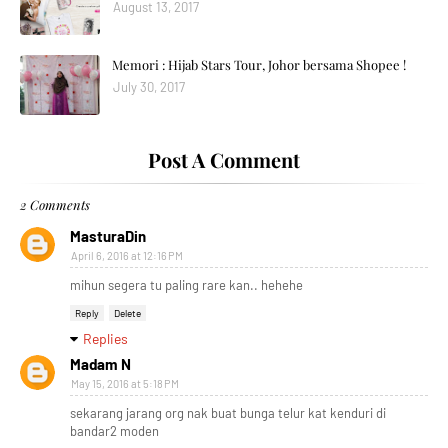
August 13, 2017
Memori : Hijab Stars Tour, Johor bersama Shopee !
July 30, 2017
Post A Comment
2 Comments
MasturaDin
April 6, 2016 at 12:16 PM
mihun segera tu paling rare kan.. hehehe
Reply
Delete
Replies
Madam N
May 15, 2016 at 5:18 PM
sekarang jarang org nak buat bunga telur kat kenduri di
bandar2 moden