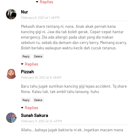
Replies
Nur
February 9, 2021 at 1:48 PM
Mekasih share tentang ni, nona. Anak akak pernah kena
kancing gigi ni. Jaw dia tak boleh gerak. Cepat-cepat hantar
emergency. Dia ada allergic pada ubat yang dia makan
sebelum tu, sebab dia demam dan cerry berry. Memang scarry.
Boleh berlaku walaupun waktu kecik dah cucuk tetanus.
Reply
Delete
Replies
Pizzah
February 10, 2021 at 9:49 AM
Baru tahu jugak suntikan kancing gigi lepas accident. Tq share
Nona. Kalau tak, tak ambil tahu lansung. huhu
Reply
Delete
Replies
Sunah Sakura
February 11, 2021 at 12:43 PM
Allahu...bahaya jugak bakteria ni ek..ingatkan macam mana