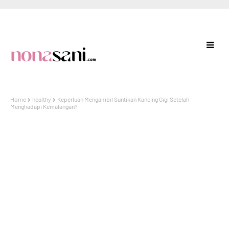
Home
healthy
Keperluan Mengambil Suntikan Kancing Gigi Setelah
Menghadapi Kemalangan?