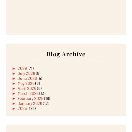
Blog Archive
►
2026
(71)
►
July 2026
(8)
►
June 2026
(5)
►
May 2026
(8)
►
April 2026
(6)
►
March 2026
(13)
►
February 2026
(19)
►
January 2026
(12)
►
2025
(193)
►
December 2025
(15)
►
November 2025
(21)
►
October 2025
(17)
►
September 2025
(20)