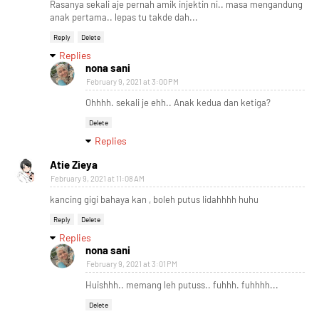
Rasanya sekali aje pernah amik injektin ni.. masa mengandung
anak pertama.. lepas tu takde dah...
Reply
Delete
Replies
nona sani
February 9, 2021 at 3:00 PM
Ohhhh. sekali je ehh.. Anak kedua dan ketiga?
Delete
Replies
Atie Zieya
February 9, 2021 at 11:08 AM
kancing gigi bahaya kan , boleh putus lidahhhh huhu
Reply
Delete
Replies
nona sani
February 9, 2021 at 3:01 PM
Huishhh.. memang leh putuss.. fuhhh. fuhhhh...
Delete