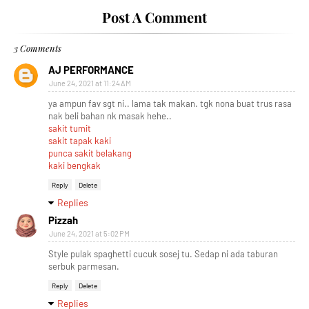
Post A Comment
3 Comments
AJ PERFORMANCE
June 24, 2021 at 11:24 AM
ya ampun fav sgt ni.. lama tak makan. tgk nona buat trus rasa
nak beli bahan nk masak hehe..
sakit tumit
sakit tapak kaki
punca sakit belakang
kaki bengkak
Reply
Delete
Replies
Pizzah
June 24, 2021 at 5:02 PM
Style pulak spaghetti cucuk sosej tu. Sedap ni ada taburan
serbuk parmesan.
Reply
Delete
Replies