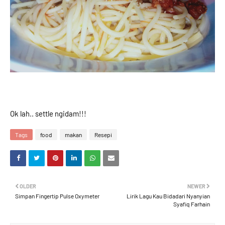
Ok lah.. settle ngidam!!!
Tags
food
makan
Resepi
OLDER
NEWER
Simpan Fingertip Pulse Oxymeter
Lirik Lagu Kau Bidadari Nyanyian
Syafiq Farhain