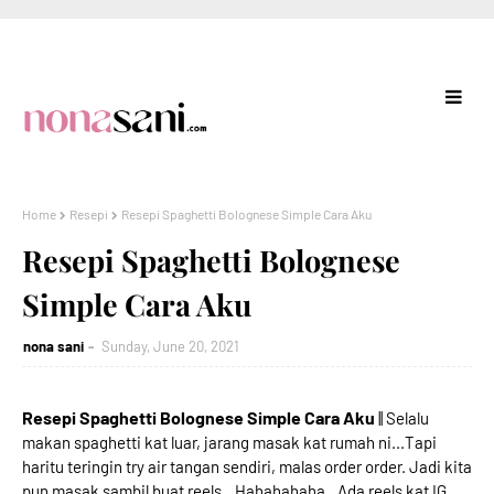
Home
Resepi
Resepi Spaghetti Bolognese Simple Cara Aku
Resepi Spaghetti Bolognese
Simple Cara Aku
nona sani
Sunday, June 20, 2021
Resepi Spaghetti Bolognese Simple Cara Aku
|| Selalu
makan spaghetti kat luar, jarang masak kat rumah ni...Tapi
haritu teringin try air tangan sendiri, malas order order. Jadi kita
pun masak sambil buat reels...Hahahahaha ..Ada reels kat IG