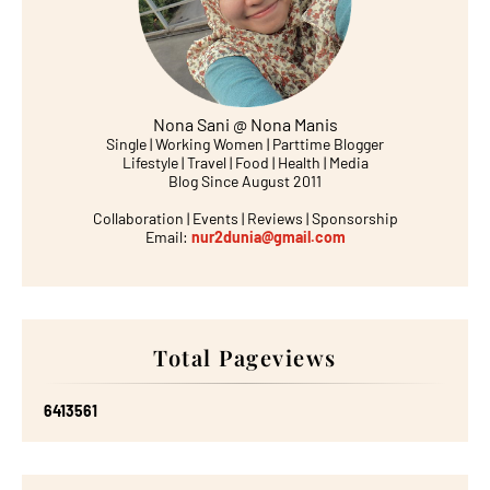
Nona Sani @ Nona Manis
Single | Working Women | Parttime Blogger
Lifestyle | Travel | Food | Health | Media
Blog Since August 2011
Collaboration | Events | Reviews | Sponsorship
Email:
nur2dunia@gmail.com
Total Pageviews
6
4
1
3
5
6
1