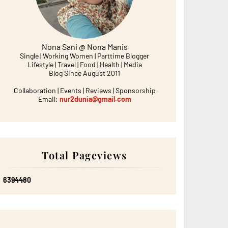
Nona Sani @ Nona Manis
Single | Working Women | Parttime Blogger
Lifestyle | Travel | Food | Health | Media
Blog Since August 2011
Collaboration | Events | Reviews | Sponsorship
Email:
nur2dunia@gmail.com
Total Pageviews
6
3
9
4
4
8
0