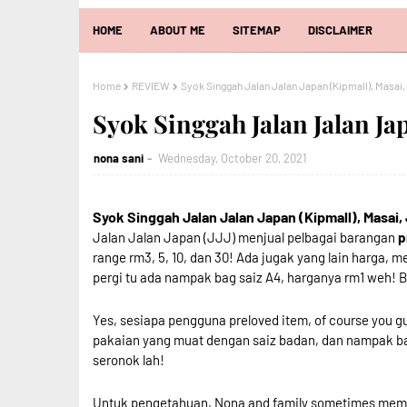
HOME
ABOUT ME
SITEMAP
DISCLAIMER
Home
REVIEW
Syok Singgah Jalan Jalan Japan (Kipmall), Masai,
Syok Singgah Jalan Jalan Ja
nona sani
Wednesday, October 20, 2021
Syok Singgah Jalan Jalan Japan (Kipmall), Masai,
Jalan Jalan Japan (JJJ) menjual pelbagai barangan
p
range rm3, 5, 10, dan 30! Ada jugak yang lain harga, m
pergi tu ada nampak bag saiz A4, harganya rm1 weh! Ba
Yes, sesiapa pengguna preloved item, of course you g
pakaian yang muat dengan saiz badan, dan nampak b
seronok lah!
Untuk pengetahuan, Nona and family sometimes mema