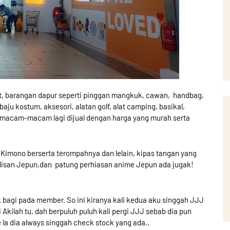
t, barangan dapur seperti pinggan mangkuk, cawan, handbag,
baju kostum, aksesori, alatan golf, alat camping, basikal,
bermacam-macam lagi dijual dengan harga yang murah serta
 Kimono berserta terompahnya dan lelain, kipas tangan yang
tulisan Jepun,dan patung perhiasan anime Jepun ada jugak!
uk bagi pada member. So ini kiranya kali kedua aku singgah JJJ
i Akilah tu, dah berpuluh puluh kali pergi JJJ sebab dia pun
e la dia always singgah check stock yang ada..