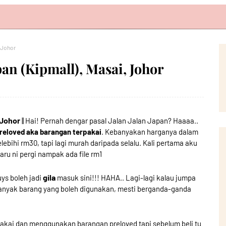
 Johor
pan (Kipmall), Masai, Johor
 Johor
|| Hai! Pernah dengar pasal Jalan Jalan Japan? Haaaa..
reloved aka barangan terpakai
. Kebanyakan harganya dalam
elebihi rm30, tapi lagi murah daripada selalu. Kali pertama aku
ru ni pergi nampak ada file rm1
gila
uys boleh jadi
masuk sini!!! HAHA.. Lagi-lagi kalau jumpa
anyak barang yang boleh digunakan, mesti berganda-ganda
kai dan menggunakan barangan preloved tapi sebelum beli tu