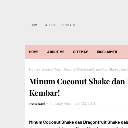
HOME
ABOUT
CONTACT
HOME
ABOUT ME
SITEMAP
DISCLAIMER
Home
sweet
Minum Coconut Shake dan Dragonfruit Shake dala
Minum Coconut Shake dan 
Kembar!
nona sani
Tuesday, November 23, 2021
Minum Coconut Shake dan Dragonfruit Shake da