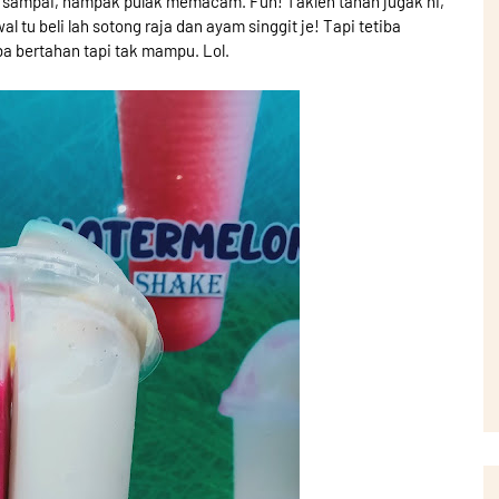
ah sampai, nampak pulak memacam. Fuh! Takleh tahan jugak ni,
 tu beli lah sotong raja dan ayam singgit je! Tapi tetiba
a bertahan tapi tak mampu. Lol.