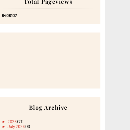
Total Pageviews
6
4
0
8
1
0
7
Blog Archive
►
2026
(71)
►
July 2026
(8)