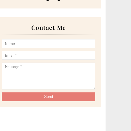
►
May 2022
(13)
►
April 2022
(51)
►
March 2022
(30)
►
February 2022
(19)
►
January 2022
(16)
Contact Me
▼
2021
(385)
►
December 2021
(25)
▼
November 2021
(29)
Sedapnya Homemade Baklava Ring Keluaran KD
Patisse...
Lima Punca Kuku Rapuh Dan Rosak, Elakkan Sebab
Nom...
Jom Baiki Masalah Kulit Muka Kendur dan Double
Chi...
Lirik Lagu Celup Nyanyian Red Rahimad ft. Ezad
Lazim
Ole-Ole Coklat dari Cameron Highlands
Wordless Wednesday: Lunch dengan Nasi Ayam
Penyet ...
Minum Coconut Shake dan Dragonfruit Shake dalam
Ca...
Dinner di Restoran Malam Indah Senibong Nasi
Lemak...
Lirik Lagu Hitam Saksi Putih Nyanian Haqiem Rusli
Tiga Cara Mengelak daripada Perasaan Berbangga
Dir...