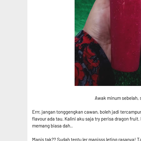
Awak minum sebelah, 
Errr, jangan tonggengkan cawan, boleh jadi tercampur
flavour ada tau. Kalini aku saja try perisa dragon fruit
memang biasa dah..
Manis tak?? Sudah tentu ler manisss leting rasanya! 