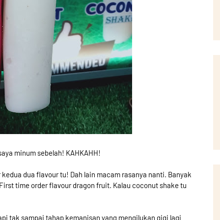
saya minum sebelah! KAHKAHH!
 kedua dua flavour tu! Dah lain macam rasanya nanti. Banyak
. First time order flavour dragon fruit. Kalau coconut shake tu
Tapi tak sampai tahap kemanisan yang mengilukan gigi lagi