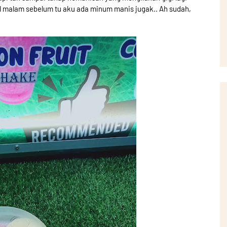
l malam sebelum tu aku ada minum manis jugak.. Ah sudah,