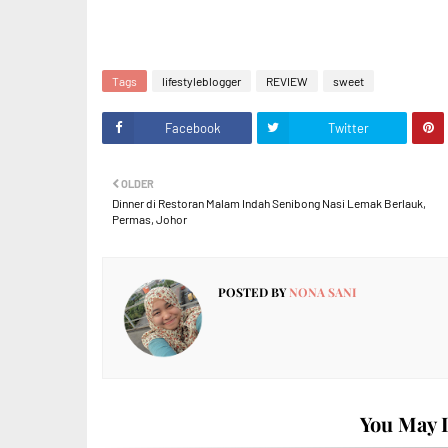
Tags
lifestyleblogger
REVIEW
sweet
Facebook
Twitter
OLDER
Dinner di Restoran Malam Indah Senibong Nasi Lemak Berlauk,
Permas, Johor
POSTED BY
NONA SANI
You May L