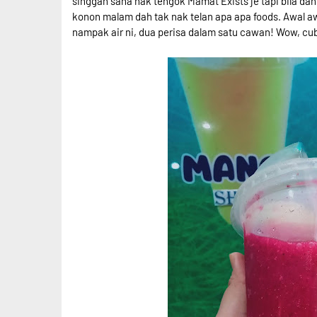
singgah sana nak tengok Mamat Exists je tapi bila d
konon malam dah tak nak telan apa apa foods. Awal awal
nampak air ni, dua perisa dalam satu cawan! Wow, cub