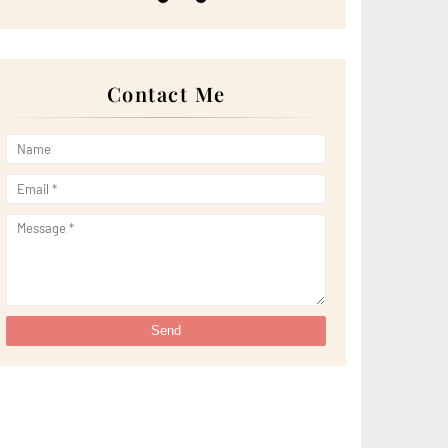
►
May 2022
(13)
►
April 2022
(51)
►
March 2022
(30)
►
February 2022
(19)
►
January 2022
(16)
Contact Me
►
2021
(385)
►
December 2021
(25)
►
November 2021
(29)
►
October 2021
(29)
►
September 2021
(29)
►
August 2021
(32)
►
July 2021
(34)
►
June 2021
(34)
►
May 2021
(31)
►
April 2021
(31)
►
March 2021
(35)
►
February 2021
(38)
►
January 2021
(38)
▼
2020
(230)
►
December 2020
(32)
►
November 2020
(30)
►
October 2020
(33)
►
September 2020
(21)
►
August 2020
(12)
▼
July 2020
(14)
Salam Aidiladha 2020 || Tragedi Yang Takkan