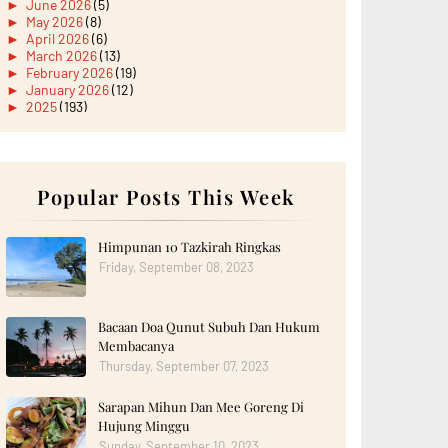
►
June 2026
(5)
►
May 2026
(8)
►
April 2026
(6)
►
March 2026
(13)
►
February 2026
(19)
►
January 2026
(12)
►
2025
(193)
►
December 2025
(15)
►
November 2025
(21)
►
October 2025
(17)
►
September 2025
(20)
►
August 2025
Popular Posts This Week
(18)
►
July 2025
(15)
►
June 2025
(12)
►
May 2025
(18)
Himpunan 10 Tazkirah Ringkas
►
April 2025
(8)
Friday, September 08, 2023
►
March 2025
(19)
►
February 2025
(14)
►
January 2025
(16)
Bacaan Doa Qunut Subuh Dan Hukum
►
2024
(182)
►
December 2024
(14)
Membacanya
►
November 2024
(13)
Thursday, September 07, 2023
►
October 2024
(12)
►
September 2024
(13)
Sarapan Mihun Dan Mee Goreng Di
►
August 2024
(12)
Hujung Minggu
►
July 2024
(13)
►
June 2024
(14)
Sunday, September 10, 2023