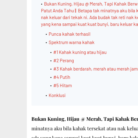
Bukan Kuning, Hijau @ Merah, Tapi Kahak Ber
Patut Anda Tahu || Betapa tak minatnya aku bila 
nak keluar dari tekak ni. Ada budak tak reti nak 
yang kena sampai kuat kuat bunyi, baru keluar 
Punca kahak terhasil
Spektrum warna kahak
#1 Kahak kuning atau hijau
#2 Perang
#3 Kahak berdarah, merah atau merah ja
#4 Putih
#5 Hitam
Konklusi
Bukan Kuning, Hijau @ Merah, Tapi Kahak Ber
minatnya aku bila kahak tersekat atau nak kelua
ada yang kena sampai kuat kuat bunyi, baru ke