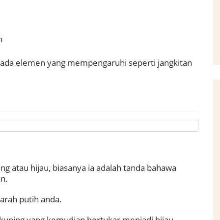
n
ada elemen yang mempengaruhi seperti jangkitan
g atau hijau, biasanya ia adalah tanda bahawa
n.
darah putih anda.
kuning yang kemudian bertukar menjadi hijau.