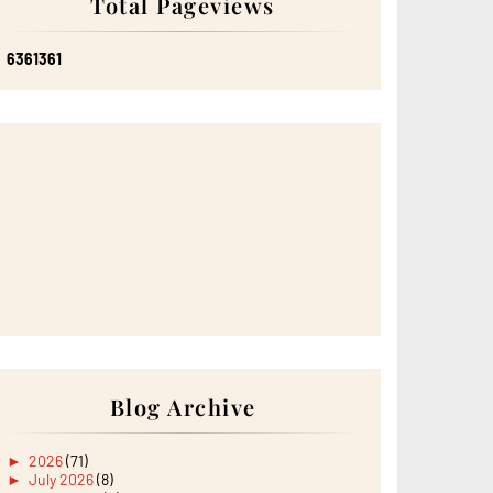
Total Pageviews
6
3
6
1
3
6
1
Blog Archive
►
2026
(71)
►
July 2026
(8)