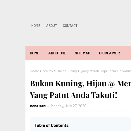
HOME
ABOUT
CONTACT
HOME
ABOUT ME
SITEMAP
DISCLAIMER
Home
healthy
Bukan Kuning, Hijau @ Merah, Tapi Kahak Berwarna
Bukan Kuning, Hijau @ Mer
Yang Patut Anda Takuti!
nona sani
Monday, July 27, 2020
Table of Contents