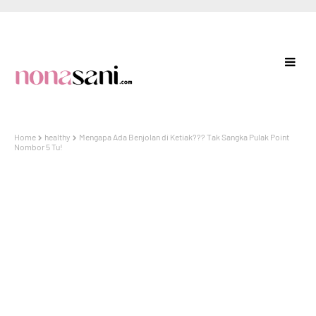
Home
healthy
Mengapa Ada Benjolan di Ketiak??? Tak Sangka Pulak Point
Nombor 5 Tu!