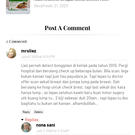
Decbfreshr 21, 2023
Post A Comment
2 Comments
mrsliez
July 6, 2020 at 10:51 PM
Liez pernah detect bonggolan di ketiak pada tahun 2010. Pergi
hospital dan berulang check up beberapa bulan. Bila scan, lega
bukan kanser tapi just tisu payudara je. Tapi lepas tu doctor
offer scan sekali breast dan jumpa lump pada breast. Dah
berulang ke hosp untuk check brest. tapi last sekali doc kata
hanya lump.. so lepas setahun kawin baru buat minor sugery
utk buang lump tu.. 2 biji sebesar duit 20sen.. tapi lepas tu doc
bagitahu tu bukan sel kanser. alhamdulillah..
Reply
Delete
Replies
nona sani
July 7, 2020 at 7:22 AM