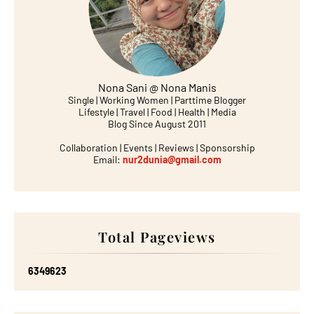
Nona Sani @ Nona Manis
Single | Working Women | Parttime Blogger
Lifestyle | Travel | Food | Health | Media
Blog Since August 2011
Collaboration | Events | Reviews | Sponsorship
Email:
nur2dunia@gmail.com
Total Pageviews
6
3
4
9
6
2
3