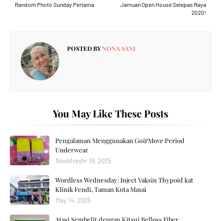
Random Photo Sunday Pertama
Jamuan Open House Selepas Raya
2020!
POSTED BY
NONA SANI
You May Like These Posts
Pengalaman Menggunakan Go&Move Period
Underwear
Novbfreshr 19, 2025
Wordless Wednesday: Inject Vaksin Thypoid kat
Klinik Fendi, Taman Kota Masai
May 14, 2025
Atasi Sembelit dengan Kitsui Belloss Fiber