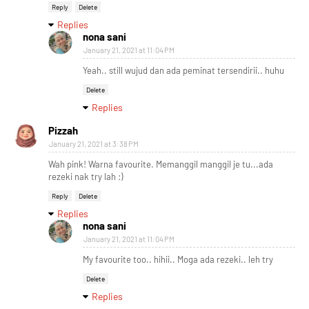
Reply
Delete
Replies
nona sani
January 21, 2021 at 11:04 PM
Yeah.. still wujud dan ada peminat tersendirii.. huhu
Delete
Replies
Pizzah
January 21, 2021 at 3:38 PM
Wah pink! Warna favourite. Memanggil manggil je tu...ada
rezeki nak try lah :)
Reply
Delete
Replies
nona sani
January 21, 2021 at 11:04 PM
My favourite too.. hihii.. Moga ada rezeki.. leh try
Delete
Replies