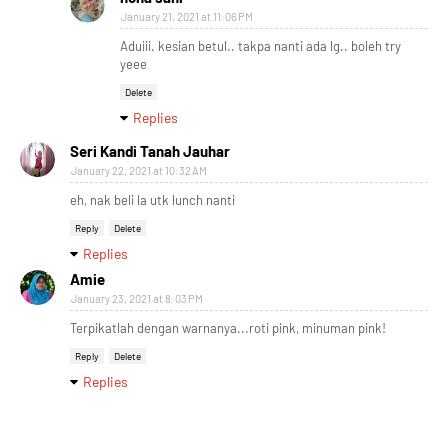
January 21, 2021 at 11:06 PM
Aduiii. kesian betul.. takpa nanti ada lg.. boleh try
yeee
Delete
Replies
Seri Kandi Tanah Jauhar
January 22, 2021 at 10:32 AM
eh, nak beli la utk lunch nanti
Reply
Delete
Replies
Amie
January 23, 2021 at 8:03 PM
Terpikatlah dengan warnanya...roti pink, minuman pink!
Reply
Delete
Replies