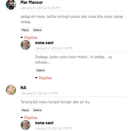
Mar Mansor
January 21, 2021 at 12:36 PM
sedap eh nona. tetiba teringin pulak nak cuba bila nona cakap
sedap.
Reply
Delete
Replies
nona sani
January 21, 2021 at 1:13 PM
Sedapp. kalau suka telur masin.. ni sedap... sy
sukaaa...
Delete
Replies
NA
January 21, 2021 at 1:10 PM
Terang biji mata tengok burger dan air itu.
Reply
Delete
Replies
nona sani
January 21, 2021 at 1:13 PM