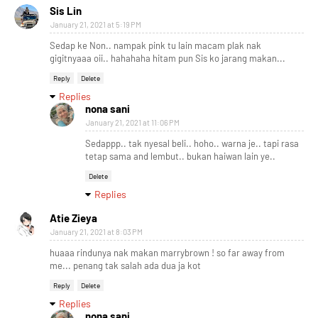
Sis Lin
January 21, 2021 at 5:19 PM
Sedap ke Non.. nampak pink tu lain macam plak nak
gigitnyaaa oii.. hahahaha hitam pun Sis ko jarang makan...
Reply
Delete
Replies
nona sani
January 21, 2021 at 11:06 PM
Sedappp.. tak nyesal beli.. hoho.. warna je.. tapi rasa
tetap sama and lembut.. bukan haiwan lain ye..
Delete
Replies
Atie Zieya
January 21, 2021 at 8:03 PM
huaaa rindunya nak makan marrybrown ! so far away from
me... penang tak salah ada dua ja kot
Reply
Delete
Replies
nona sani