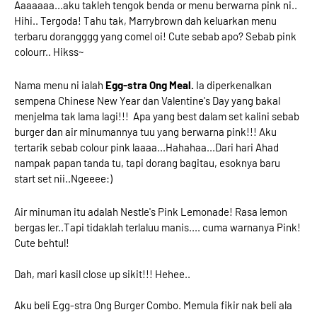
Aaaaaaa...aku takleh tengok benda or menu berwarna pink ni..
Hihi.. Tergoda! Tahu tak, Marrybrown dah keluarkan menu
terbaru dorangggg yang comel oi! Cute sebab apo? Sebab pink
colourr.. Hikss~
Nama menu ni ialah
Egg-stra Ong Meal.
Ia diperkenalkan
sempena Chinese New Year dan Valentine's Day yang bakal
menjelma tak lama lagi!!! Apa yang best dalam set kalini sebab
burger dan air minumannya tuu yang berwarna pink!!! Aku
tertarik sebab colour pink laaaa...Hahahaa...Dari hari Ahad
nampak papan tanda tu, tapi dorang bagitau, esoknya baru
start set nii..Ngeeee:)
Air minuman itu adalah Nestle's Pink Lemonade! Rasa lemon
bergas ler..Tapi tidaklah terlaluu manis.... cuma warnanya Pink!
Cute behtul!
Dah, mari kasil close up sikit!!! Hehee..
Aku beli Egg-stra Ong Burger Combo. Memula fikir nak beli ala