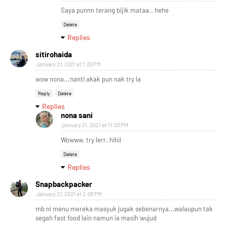
Saya punnn terang bijik mataa.. hehe
Delete
Replies
sitirohaida
January 21, 2021 at 1:20 PM
wow nona...nanti akak pun nak try la
Reply
Delete
Replies
nona sani
January 21, 2021 at 11:03 PM
Wowww. try lerr. hihii
Delete
Replies
Snapbackpacker
January 21, 2021 at 2:08 PM
mb ni menu mereka masyuk jugak sebenarnya...walaupun tak
segah fast food lain namun ia masih wujud