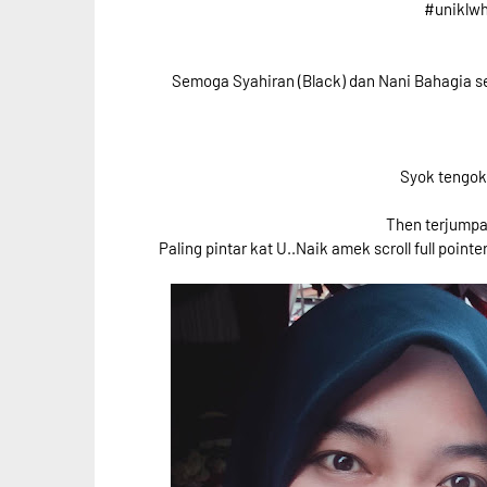
#uniklwh
Semoga Syahiran (Black) dan Nani Bahagia s
Syok tengok
Then terjumpa 
Paling pintar kat U..Naik amek scroll full point