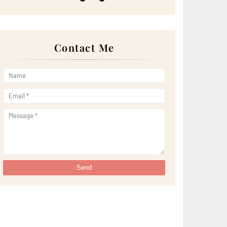
►
May 2022
(13)
►
April 2022
(51)
►
March 2022
(30)
►
February 2022
(19)
►
January 2022
(16)
Contact Me
▼
2021
(385)
►
December 2021
(25)
►
November 2021
(29)
►
October 2021
(29)
►
September 2021
(29)
►
August 2021
(32)
►
July 2021
(34)
►
June 2021
(34)
►
May 2021
(31)
►
April 2021
(31)
►
March 2021
(35)
►
February 2021
(38)
▼
January 2021
(38)
Random Photo on Sunday
Pertama Kali Memiliki Barangan 'Tupperware'
Sushi Sushi Pelbagai Jenis di UTC Pasir Gudang
Mengapa Rasulullah S.A.W jarang Sakit
7 Tanda Penyakit Buah Pinggang Yang Perlu Diambil
...
Vietnam Roll dan Begedil di Chamcha Coffee & Tea
H...