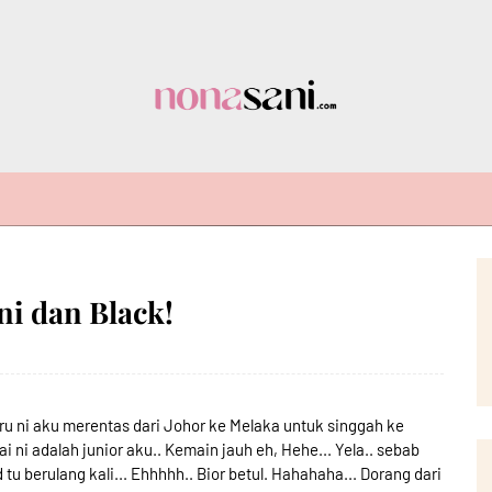
i dan Black!
aru ni aku merentas dari Johor ke Melaka untuk singgah ke
i adalah junior aku.. Kemain jauh eh, Hehe... Yela.. sebab
 berulang kali... Ehhhhh.. Bior betul. Hahahaha... Dorang dari