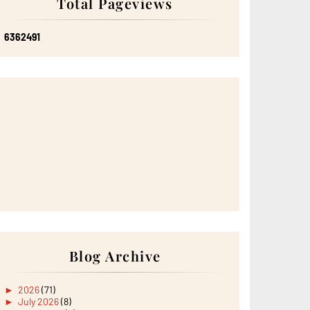
Total Pageviews
6
3
6
2
4
9
1
Blog Archive
►
2026
(71)
►
July 2026
(8)