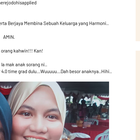
erejodohisapplied
erta Berjaya Membina Sebuah Keluarga yang Harmoni..
AMIN.
 orang kahwin!!! Kan!
la mak anak sorang ni..
er 4.0 time grad dulu...Wuuuuu...Dah besor anaknya..Hihi..