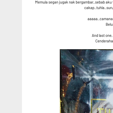
Memula segan jugak nak bergambar..sebab aku t
cakap..tuhla..sur
aaaaa..camana 
Belu
And last one, 
Cenderahat