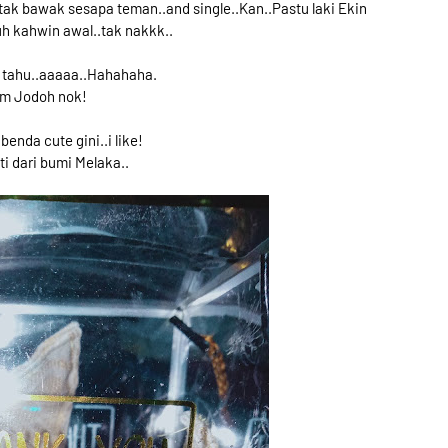
ak bawak sesapa teman..and single..Kan..Pastu laki Ekin
uh kahwin awal..tak nakkk..
tahu..aaaaa..Hahahaha.
m Jodoh nok!
benda cute gini..i like!
i dari bumi Melaka..