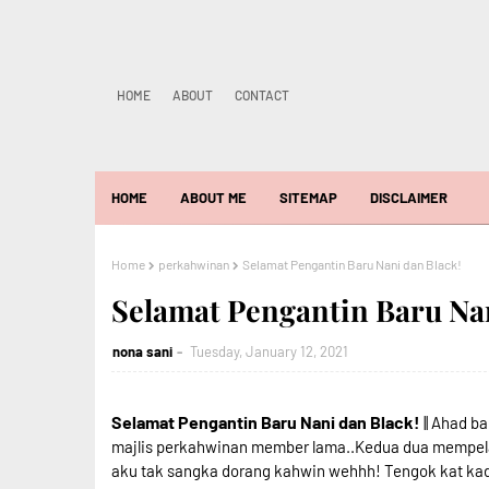
HOME
ABOUT
CONTACT
HOME
ABOUT ME
SITEMAP
DISCLAIMER
Home
perkahwinan
Selamat Pengantin Baru Nani dan Black!
Selamat Pengantin Baru Nan
nona sani
Tuesday, January 12, 2021
Selamat Pengantin Baru Nani dan Black!
|| Ahad b
majlis perkahwinan member lama..Kedua dua mempelai n
aku tak sangka dorang kahwin wehhh! Tengok kat kad tu