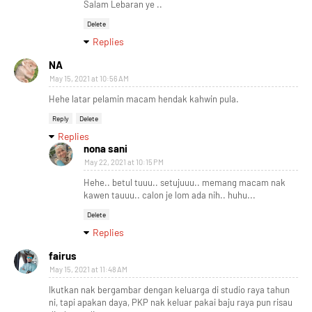
Salam Lebaran ye ..
Delete
Replies
NA
May 15, 2021 at 10:56 AM
Hehe latar pelamin macam hendak kahwin pula.
Reply
Delete
Replies
nona sani
May 22, 2021 at 10:15 PM
Hehe.. betul tuuu.. setujuuu.. memang macam nak
kawen tauuu.. calon je lom ada nih.. huhu...
Delete
Replies
fairus
May 15, 2021 at 11:48 AM
Ikutkan nak bergambar dengan keluarga di studio raya tahun
ni, tapi apakan daya, PKP nak keluar pakai baju raya pun risau