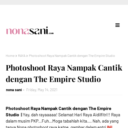
Home
RAYA
Photoshoot Raya Nampak Cantik dengan The Empire Studio
Photoshoot Raya Nampak Cantik
dengan The Empire Studio
nona sani
Friday, May 14, 2021
Photoshoot Raya Nampak Cantik dengan The Empire
Studio
|| Yay, dah rayaaaaa! Selamat Hari Raya Aidilfitri!! Raya
dalam musim PKP...Fuh...Moga tabahlah kita.... Nah, ada yang
INI
tanya Nona photoshoot raya katne, gambar dalam entri
.