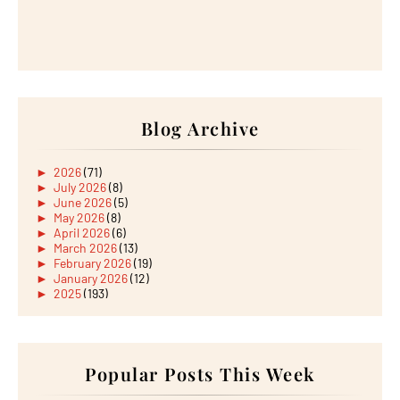
Blog Archive
►
2026
(71)
►
July 2026
(8)
►
June 2026
(5)
►
May 2026
(8)
►
April 2026
(6)
►
March 2026
(13)
►
February 2026
(19)
►
January 2026
(12)
►
2025
(193)
►
December 2025
(15)
►
November 2025
(21)
►
October 2025
(17)
►
September 2025
(20)
►
August 2025
Popular Posts This Week
(18)
►
July 2025
(15)
►
June 2025
(12)