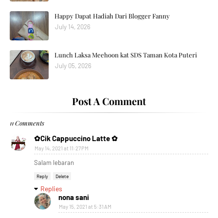
Happy Dapat Hadiah Dari Blogger Fanny
July 14, 2026
Lunch Laksa Meehoon kat SDS Taman Kota Puteri
July 05, 2026
Post A Comment
11 Comments
✿Cik Cappuccino Latte ✿
May 14, 2021 at 11:27 PM
Salam lebaran
Reply
Delete
Replies
nona sani
May 15, 2021 at 5:31 AM