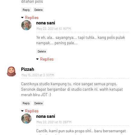
ditahan polis
Reply
Delete
Replies
nona sani
May 22, 2021 at 10:16 PM
Ye eh, ala.. sayangnya... tapi tuhla.. kang polis pulak
nampak... pening pale...
Delete
Replies
Pizzah
May 15, 2021 at 3:10 PM
Cantiknya studio kampung tu. nice sangat semua props.
Seronok dapat bergambar di studio cantik ni. wahh ketupat
merah biru JDT :)
Reply
Delete
Replies
nona sani
May 22, 2021 at 10:28 PM
Cantik, kami pun suka props sini.. baru bersemangat