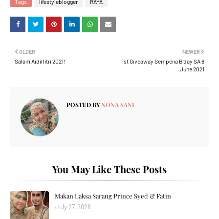
Tags
lifestyleblogger
RAYA
OLDER
NEWER
Salam Aidilfitri 2021!
1st Giveaway Sempena B'day SA 6
June 2021
POSTED BY
NONA SANI
You May Like These Posts
Makan Laksa Sarang Prince Syed & Fatin
July 27, 2026