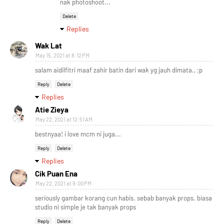
nak photoshoot...
Delete
Replies
Wak Lat
May 15, 2021 at 8:12 PM
salam aidilfitri maaf zahir batin dari wak yg jauh dimata., ;p
Reply
Delete
Replies
Atie Zieya
May 22, 2021 at 12:51 AM
bestnyaa! i love mcm ni juga...
Reply
Delete
Replies
Cik Puan Ena
May 22, 2021 at 9:00 PM
seriously gambar korang cun habis. sebab banyak props. biasa
studio ni simple je tak banyak props
Reply
Delete