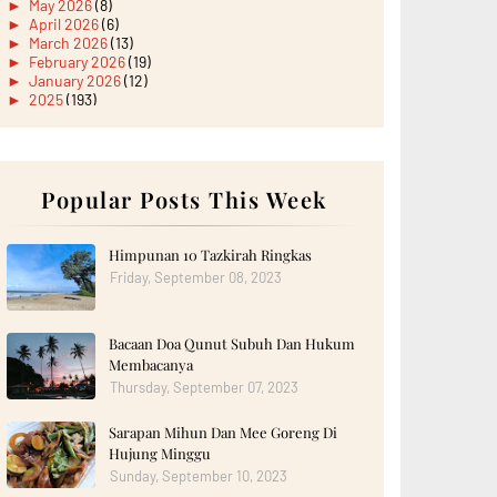
►
May 2026
(8)
►
April 2026
(6)
►
March 2026
(13)
►
February 2026
(19)
►
January 2026
(12)
►
2025
(193)
►
December 2025
(15)
►
November 2025
(21)
►
October 2025
(17)
►
September 2025
(20)
►
August 2025
Popular Posts This Week
(18)
►
July 2025
(15)
►
June 2025
(12)
►
May 2025
(18)
Himpunan 10 Tazkirah Ringkas
►
April 2025
(8)
Friday, September 08, 2023
►
March 2025
(19)
►
February 2025
(14)
►
January 2025
(16)
Bacaan Doa Qunut Subuh Dan Hukum
►
2024
(182)
►
December 2024
(14)
Membacanya
►
November 2024
(13)
Thursday, September 07, 2023
►
October 2024
(12)
►
September 2024
(13)
Sarapan Mihun Dan Mee Goreng Di
►
August 2024
(12)
Hujung Minggu
►
July 2024
(13)
►
June 2024
(14)
Sunday, September 10, 2023
►
May 2024
(16)