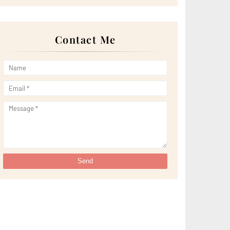
Grill
Lirik Lagu Kau Tigakan Cintaku Nyanyian Elkasih
Cara Solat Jamak Dan Qasar Yang Betul
LG ENHANCES ITS ‘ALL-IN-ONE’ LINEUP WITH NEW
Contact Me
MICRO...
Sedap Jugak Mee Kari Secret Recipe!!
Wordless Wednesday: Chocolate Pie McDonald's
Pantai Cahaya Bulan Tempat Bersantai Popular di
Ke...
Bershell Out di Allee Rakit Homestay, Kong Kong
Keputusan Penuh Pilihan Raya Negeri 2023
Himpunan Lima Lirik Lagu Patriotik Yang Membakar
S...
LG ADVOCATES BUSAN FOR WORLD EXPO 2030 AT
THE AMUN...
Lirik Lagu Menanti di Alam Barzakh Nyanyian Far
East
Cara Solat Jenazah Lelaki
Wordless Wednesday: Creamy Hazelnut Milk Tea,
Tealive
Resipi Jus Avocado Milo Tabur Yang Sedap!
Kek Barbie Hadiah Menang Giveaway
LG RELEASES 2022-2023 SUSTAINABILITY REPORT
Bask Bear Coffee Taman Kota Masai
Hi-Tea dengan Emak kat GBW Hotel
Hotel Bajet di Desaru: Hotel Desaru Penawar