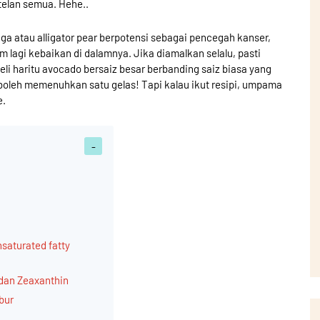
 telan semua. Hehe..
a atau alligator pear berpotensi sebagai pencegah kanser,
i kebaikan di dalamnya. Jika diamalkan selalu, pasti
beli haritu avocado bersaiz besar berbanding saiz biasa yang
boleh memenuhkan satu gelas! Tapi kalau ikut resipi, umpama
e.
saturated fatty
 dan Zeaxanthin
bur