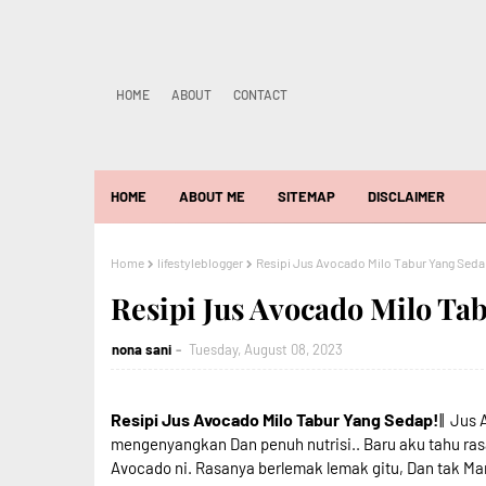
HOME
ABOUT
CONTACT
HOME
ABOUT ME
SITEMAP
DISCLAIMER
Home
lifestyleblogger
Resipi Jus Avocado Milo Tabur Yang Seda
Resipi Jus Avocado Milo Ta
nona sani
Tuesday, August 08, 2023
Resipi Jus Avocado Milo Tabur Yang Sedap!
|| Jus
mengenyangkan Dan penuh nutrisi.. Baru aku tahu ra
Avocado ni. Rasanya berlemak lemak gitu, Dan tak M