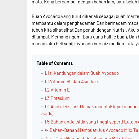
mata. Kena bercampur dengan bahan lain, baru boleh
Buah Avocado yang turut dikenali sebagai buah menteg
membantu dalam penghadaman Dan bermacam macam lag
tubuh kita sihat sihat Dan penuh dengan Nutrisi. Aku 
dijumpai. Memang ngam! Baru guna half je buah, Dan 
macam aku beli sebiji avocado bersaiz medium tu la y
Table of Contents
1. Isi Kandungan dalam Buah Avocado
1.1.Vitamin B6 dan Asid folik
1.2 Vitamin E
1.3 Potasium
1.4 Asid oleik- asid lemak monotaktepu (monoun
acids)
1.5 Bahan antioksida yang tinggi seperti Lutein
⏩ Bahan-Bahan Membuat Jus Avocado Milo Ta
Cara-Cara Membuat Jus Avocado Milo Tabur