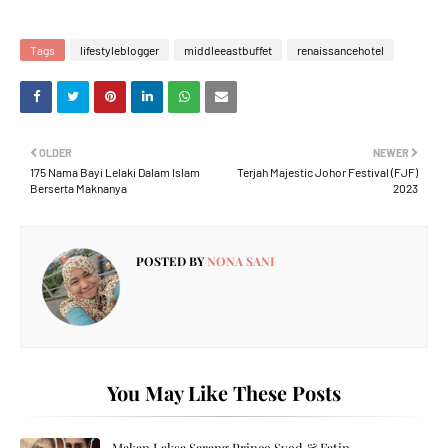
Tags
lifestyleblogger
middleeastbuffet
renaissancehotel
OLDER
NEWER
175 Nama Bayi Lelaki Dalam Islam
Terjah Majestic Johor Festival (FJF)
Berserta Maknanya
2023
POSTED BY
NONA SANI
You May Like These Posts
Makan Laksa Sarang Prince Syed & Fatin