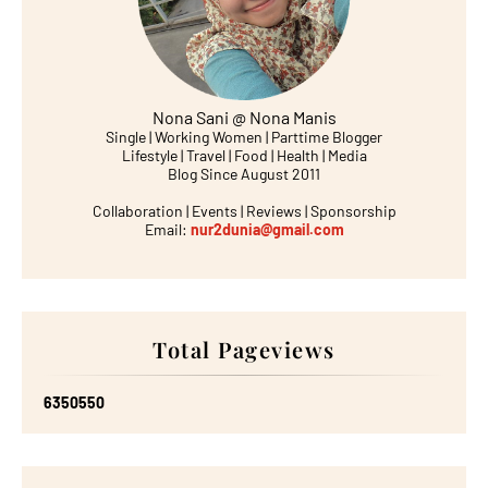
Nona Sani @ Nona Manis
Single | Working Women | Parttime Blogger
Lifestyle | Travel | Food | Health | Media
Blog Since August 2011
Collaboration | Events | Reviews | Sponsorship
Email:
nur2dunia@gmail.com
Total Pageviews
6
3
5
0
5
5
0