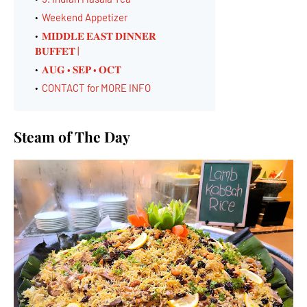
Weekend Appetizer
𝐌𝐈𝐃𝐃𝐋𝐄 𝐄𝐀𝐒𝐓 𝐃𝐈𝐍𝐍𝐄𝐑
𝐁𝐔𝐅𝐅𝐄𝐓 |
𝐀𝐔𝐆 • 𝐒𝐄𝐏 • 𝐎𝐂𝐓
CONTACT for MORE INFO
Steam of The Day