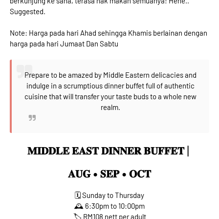
berkunjung ke sana, terasa nak makan semuanya! Hehe..
Suggested.
Note: Harga pada hari Ahad sehingga Khamis berlainan dengan
harga pada hari Jumaat Dan Sabtu
Prepare to be amazed by Middle Eastern delicacies and
indulge in a scrumptious dinner buffet full of authentic
cuisine that will transfer your taste buds to a whole new
realm.
𝐌𝐈𝐃𝐃𝐋𝐄 𝐄𝐀𝐒𝐓 𝐃𝐈𝐍𝐍𝐄𝐑 𝐁𝐔𝐅𝐅𝐄𝐓 |
𝐀𝐔𝐆 • 𝐒𝐄𝐏 • 𝐎𝐂𝐓
🗓 Sunday to Thursday
🕰️ 6:30pm to 10:00pm
🏷 RM108 nett per adult