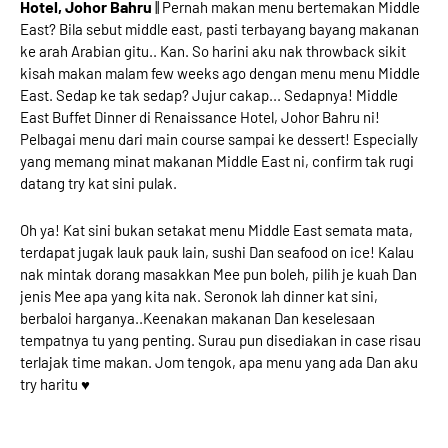
Hotel, Johor Bahru
|| Pernah makan menu bertemakan Middle
East? Bila sebut middle east, pasti terbayang bayang makanan
ke arah Arabian gitu.. Kan. So harini aku nak throwback sikit
kisah makan malam few weeks ago dengan menu menu Middle
East. Sedap ke tak sedap? Jujur cakap... Sedapnya! Middle
East Buffet Dinner di Renaissance Hotel, Johor Bahru ni!
Pelbagai menu dari main course sampai ke dessert! Especially
yang memang minat makanan Middle East ni, confirm tak rugi
datang try kat sini pulak.
Oh ya! Kat sini bukan setakat menu Middle East semata mata,
terdapat jugak lauk pauk lain, sushi Dan seafood on ice! Kalau
nak mintak dorang masakkan Mee pun boleh, pilih je kuah Dan
jenis Mee apa yang kita nak. Seronok lah dinner kat sini,
berbaloi harganya..Keenakan makanan Dan keselesaan
tempatnya tu yang penting. Surau pun disediakan in case risau
terlajak time makan. Jom tengok, apa menu yang ada Dan aku
try haritu ♥️