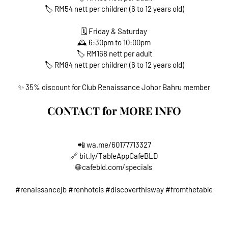
🏷 RM54 nett per children (6 to 12 years old)
🗓 Friday & Saturday
🕰️ 6:30pm to 10:00pm
🏷 RM168 nett per adult
🏷 RM84 nett per children (6 to 12 years old)
✨ 35% discount for Club Renaissance Johor Bahru member
CONTACT for MORE INFO
📲 wa.me/60177713327
🔗 bit.ly/TableAppCafeBLD
🌐 cafebld.com/specials
#renaissancejb #renhotels #discoverthisway #fromthetable