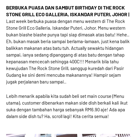
BERBUKA PUASA DAN SAMBUT BIRTHDAY DI THE ROCK
STONE GRILL ECO GALLERIA, ISKANDAR PUTERI, JOHOR
||
Last week berbuka puasa dengan menu western di The Rock
Stone Grill Eco Galleria, Iskandar Puteri, Johor. Menu western
bukan biashe biashe punya tapi siap dimasak atas batu! Hehe..
Eh, bukan masak beria sampai berlama-lamaan, just kena balik
balikkan makanan atas batu tuh. Actually sewaktu hidangan
sampai, ianya sedang dipanggang di atas batu dengan tahap
kepanasan mencecah sehingga 400C!!! Menarik bila tahu
kewujudan The Rock Stone Grill, sanggup kuredah dari Pasir
Gudang ke sini demi mencuba makanannya! Hampir sejam
jugak perjalanan baru sampai..
Lebih menarik apabila kita sudah beli set main course (Menu
utama), customer dibenarkan makan side dish berkali kali ikut
suka dengan tambahan harga sebanyak RM6.90 aje! Ada apa
dalam side dish tu? Ha, scroll lagi! Kita cerita semua!