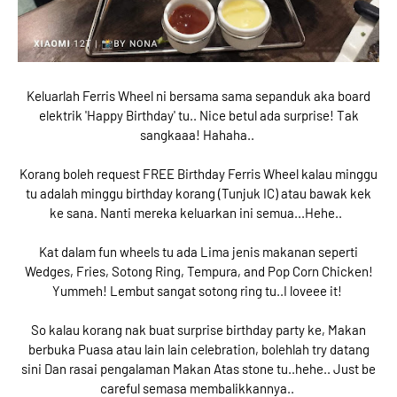
Keluarlah Ferris Wheel ni bersama sama sepanduk aka board
elektrik 'Happy Birthday' tu.. Nice betul ada surprise! Tak
sangkaaa! Hahaha..
Korang boleh request FREE Birthday Ferris Wheel kalau minggu
tu adalah minggu birthday korang (Tunjuk IC) atau bawak kek
ke sana. Nanti mereka keluarkan ini semua...Hehe..
Kat dalam fun wheels tu ada Lima jenis makanan seperti
Wedges, Fries, Sotong Ring, Tempura, and Pop Corn Chicken!
Yummeh! Lembut sangat sotong ring tu..I loveee it!
So kalau korang nak buat surprise birthday party ke, Makan
berbuka Puasa atau lain lain celebration, bolehlah try datang
sini Dan rasai pengalaman Makan Atas stone tu..hehe.. Just be
careful semasa membalikkannya..