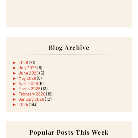
Blog Archive
►
2026
(71)
►
July 2026
(8)
►
June 2026
(5)
►
May 2026
(8)
►
April 2026
(6)
►
March 2026
(13)
►
February 2026
(19)
►
January 2026
(12)
►
2025
(193)
►
December 2025
(15)
►
November 2025
(21)
►
October 2025
(17)
►
September 2025
(20)
►
August 2025
Popular Posts This Week
(18)
►
July 2025
(15)