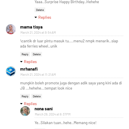
Yaaa..Surprise Happy Birthday..Hehehe
Delete
Replies
mama tisya
March 21, 2024 at 9:54 AM
\cantik dr luar pintu masuk tu....menu2 nmpk menarik..siap
ada ferries wheel..unik
Reply
Delete
Replies
mrhanafi
March 21, 2024 at 11:21 AM
mungkin boleh promote juga dengan adik saya yang kini ada di
JB ...hehehe...tempat look nice
Reply
Delete
Replies
nona sani
March 29, 2024 at 6:37 PM
Ye..Silakan tuan..hehe..Memang nice!