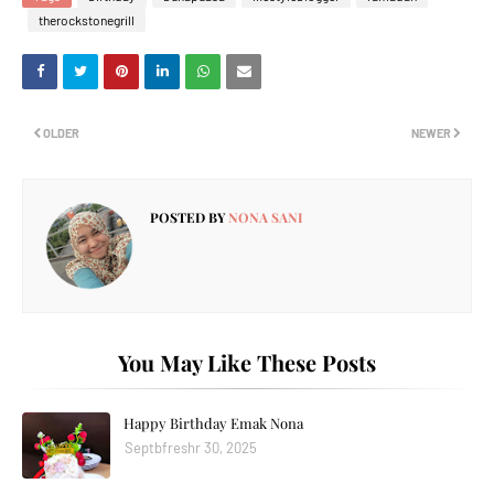
therockstonegrill
OLDER
NEWER
POSTED BY
NONA SANI
You May Like These Posts
Happy Birthday Emak Nona
Septbfreshr 30, 2025