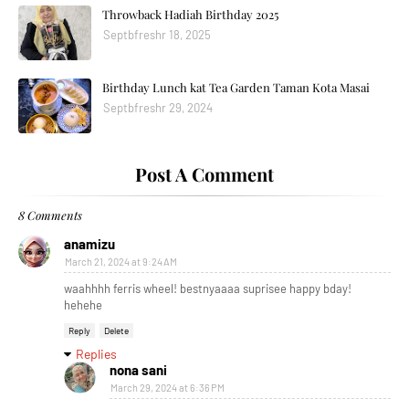
Throwback Hadiah Birthday 2025
Septbfreshr 18, 2025
Birthday Lunch kat Tea Garden Taman Kota Masai
Septbfreshr 29, 2024
Post A Comment
8 Comments
anamizu
March 21, 2024 at 9:24 AM
waahhhh ferris wheel! bestnyaaaa suprisee happy bday!
hehehe
Reply
Delete
Replies
nona sani
March 29, 2024 at 6:36 PM