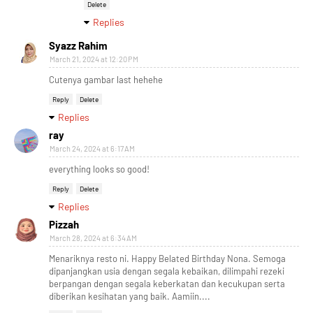
Delete
Replies
Syazz Rahim
March 21, 2024 at 12:20 PM
Cutenya gambar last hehehe
Reply
Delete
Replies
ray
March 24, 2024 at 6:17 AM
everything looks so good!
Reply
Delete
Replies
Pizzah
March 28, 2024 at 6:34 AM
Menariknya resto ni. Happy Belated Birthday Nona. Semoga
dipanjangkan usia dengan segala kebaikan, dilimpahi rezeki
berpangan dengan segala keberkatan dan kecukupan serta
diberikan kesihatan yang baik. Aamiin....