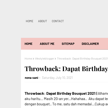
HOME
ABOUT
CONTACT
HOME
ABOUT ME
SITEMAP
DISCLAIMER
Home
lifestyleblogger
Throwback: Dapat Birthday Bouquet 2021
Throwback: Dapat Birthday
nona sani
Saturday, July 10, 2021
Throwback: Dapat Birthday Bouquet 2021
|| Alham
aku haritu... Masih 20-an yer...Hahahaa.. Aku dapat 
dengan bouquet.. To me, satu dah memadai...Cukup ad