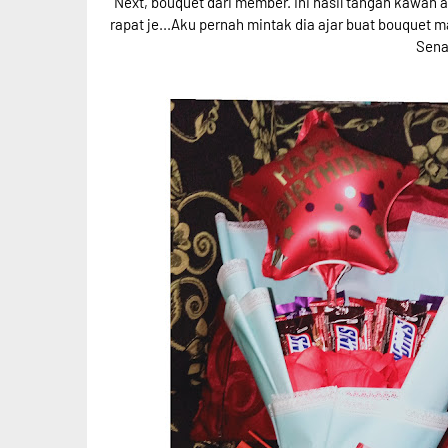
Next, bouquet dari member. Ini hasil tangan kawan ak
rapat je...Aku pernah mintak dia ajar buat bouquet m
Sena