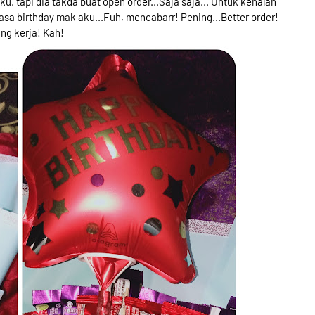
u. tapi dia takda buat open order...Saja saja... Untuk kenalan
asa birthday mak aku...Fuh, mencabarr! Pening...Better order!
ng kerja! Kah!