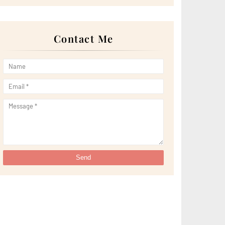
►
April 2022
(51)
►
March 2022
(30)
►
February 2022
(19)
►
January 2022
(16)
Contact Me
▼
2021
(385)
►
December 2021
(25)
►
November 2021
(29)
►
October 2021
(29)
►
September 2021
(29)
►
August 2021
(32)
▼
July 2021
(34)
PUAS HATI DINNER DENGAN ASIAN BARBECUE SET
BERHARG...
Resipi Crabstick Omellete
Hadiah Sebagai 10 Top Komentator June 2021 Blog
Az...
Bintik Bintik Merah pada Kulit Kepala Tanda Kanser?
Wordless Wednesday: Lunch Ikan Kerapu Masak
Lemak ...
Mereka Telah Divaksin!
Throwback: Gambar Pergi Majlis Kahwin Sebelum
Musi...
Retak Mataku Melihat Handphone Sendiri Retak
Seribu
Koleksi Baju Tidurku Bertambah
Positif: Berdamai dengan Diri Sendiri