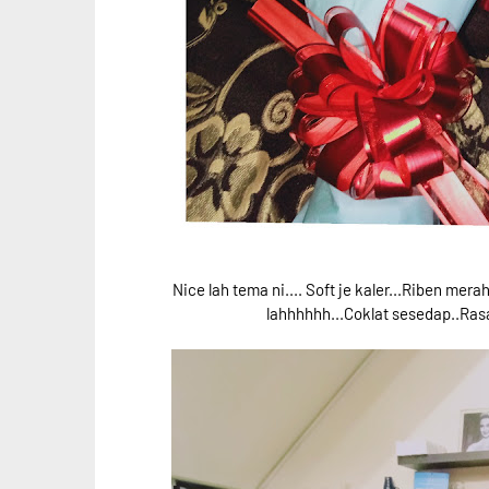
Nice lah tema ni.... Soft je kaler...Riben me
lahhhhhh...Coklat sesedap..Rasa