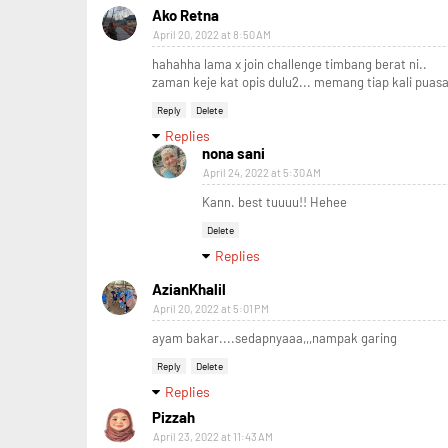
Ako Retna
April 20, 2022 at 8:50 AM
hahahha lama x join challenge timbang berat ni..
zaman keje kat opis dulu2... memang tiap kali puasa
Reply
Delete
Replies
nona sani
April 24, 2022 at 5:30 AM
Kann. best tuuuu!! Hehee
Delete
Replies
AzianKhalil
April 20, 2022 at 5:01 PM
ayam bakar....sedapnyaaa,,,nampak garing
Reply
Delete
Replies
Pizzah
April 23, 2022 at 11:43 AM