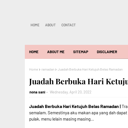
HOME
ABOUT
CONTACT
HOME
ABOUT ME
SITEMAP
DISCLAIMER
Home
ramadan
Juadah Berbuka Hari Ketujuh Belas Ramadan
Juadah Berbuka Hari Ketuj
nona sani
Wednesday, April 20, 2022
Juadah Berbuka Hari Ketujuh Belas Ramadan
|| T
semalam. Semestinya aku makan apa yang dah dapat ni.
pulak, menu lelain masing masing...