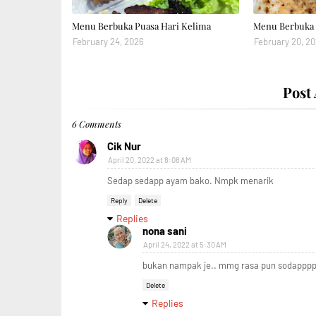
Menu Berbuka Puasa Hari Kelima
Menu Berbuka 
February 24, 2026
February 20, 2
Post
6 Comments
Cik Nur
April 20, 2022 at 8:08 AM
Sedap sedapp ayam bako. Nmpk menarik
Reply
Delete
Replies
nona sani
April 24, 2022 at 5:30 AM
bukan nampak je.. mmg rasa pun sodapppp
Delete
Replies