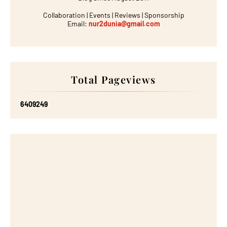
Collaboration | Events | Reviews | Sponsorship
Email:
nur2dunia@gmail.com
Total Pageviews
6
4
0
9
2
4
9