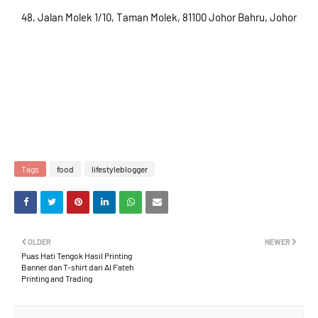
48, Jalan Molek 1/10, Taman Molek, 81100 Johor Bahru, Johor
Tags
food
lifestyleblogger
OLDER
NEWER
Puas Hati Tengok Hasil Printing
Banner dan T-shirt dari Al Fateh
Printing and Trading