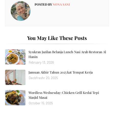
POSTED BY
NONA SANI
You May Like These Posts
Syukran Jazilan Belanja Lunch Nasi Arab Restoran Al
Hanin
February 13, 2026
Jamuan Akhir Tahun 2025 kat Tempat Kerja
Decbfreshr 20, 2025
Wordless Wednesday: Chicken Grill Kedai Tepi
Masjid Masai
October 15, 2025