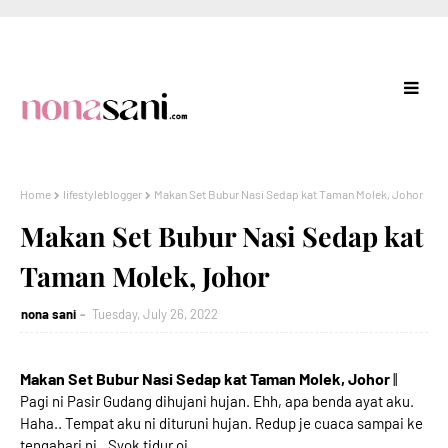
Home
lifestyleblogger
Makan Set Bubur Nasi Sedap kat Taman Molek, Johor
Makan Set Bubur Nasi Sedap kat
Taman Molek, Johor
nona sani
Tuesday, July 26, 2022
Makan Set Bubur Nasi Sedap kat Taman Molek, Johor
||
Pagi ni Pasir Gudang dihujani hujan. Ehh, apa benda ayat aku.
Haha.. Tempat aku ni dituruni hujan. Redup je cuaca sampai ke
tengahari ni.. Syok tidur oi..