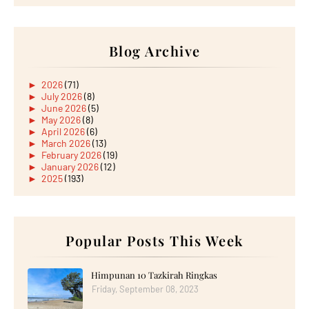
Blog Archive
►
2026
(71)
►
July 2026
(8)
►
June 2026
(5)
►
May 2026
(8)
►
April 2026
(6)
►
March 2026
(13)
►
February 2026
(19)
►
January 2026
(12)
►
2025
(193)
►
December 2025
(15)
►
November 2025
(21)
►
October 2025
(17)
►
September 2025
(20)
►
August 2025
Popular Posts This Week
(18)
►
July 2025
(15)
►
June 2025
(12)
►
May 2025
(18)
Himpunan 10 Tazkirah Ringkas
►
April 2025
(8)
Friday, September 08, 2023
►
March 2025
(19)
►
February 2025
(14)