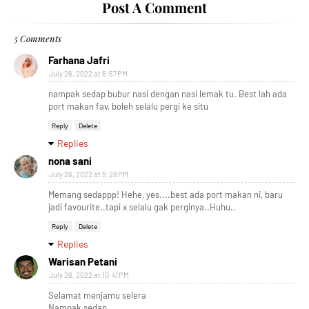
Post A Comment
5 Comments
Farhana Jafri
July 26, 2022 at 6:57 PM
nampak sedap bubur nasi dengan nasi lemak tu. Best lah ada
port makan fav, boleh selalu pergi ke situ
Reply
Delete
Replies
nona sani
July 26, 2022 at 9:28 PM
Memang sedappp! Hehe, yes....best ada port makan ni, baru
jadi favourite..tapi x selalu gak perginya..Huhu..
Reply
Delete
Replies
Warisan Petani
July 26, 2022 at 10:41 PM
Selamat menjamu selera
Nampak sedap