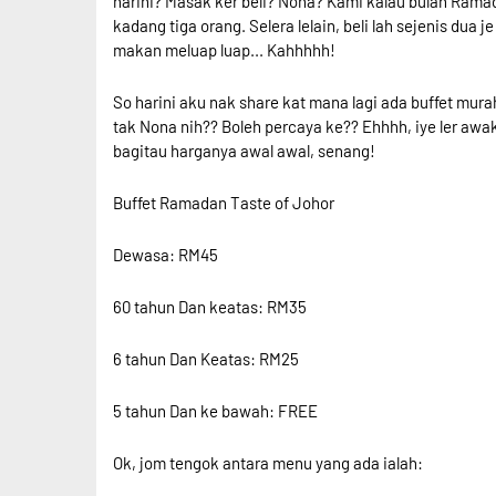
harini? Masak ker beli? Nona? Kami kalau bulan Ramad
kadang tiga orang. Selera lelain, beli lah sejenis dua 
makan meluap luap... Kahhhhh!
So harini aku nak share kat mana lagi ada buffet mura
tak Nona nih?? Boleh percaya ke?? Ehhhh, iye ler awak
bagitau harganya awal awal, senang!
Buffet Ramadan Taste of Johor
Dewasa: RM45
60 tahun Dan keatas: RM35
6 tahun Dan Keatas: RM25
5 tahun Dan ke bawah: FREE
Ok, jom tengok antara menu yang ada ialah: