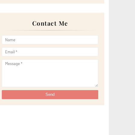
Dapat Jugak Roti Khurasan Sebagai Menu Berbuka
Pua...
Juadah Berbuka Puasa Hari Keempat Ramadan
Puas Hati dengan Hasil Gambar Dari Photo Studio
Contact Me
Ra...
Juadah Berbuka Puasa Hari Ketiga Ramadan
Berbuka Puasa 1 Ramadan dengan Bufet Ramadan
'Jela...
Menu Berbuka Puasa Hari Kedua Ramadan
Buffet Ramadan Bawah RM50: Taste of Johor di
Dewan...
5 Amalan Wanita Haid untuk Rebut Pahala Di Bulan
R...
Menu Berbuka Puasa Hari Pertama Ramadan di Hotel
S...
Salam Ramadan 1444 Hijrah
Warna-Warni Delicacies Cheer Up Ramadhan Fast
Brea...
Jom Plan Berbuka Puasa Di 'Citarasa Ramadan'
Amans...
Scrub Badan dengan Lemongrass & Frangipani
Ginvera...
10 Kelebihan Sunscreen Terbaik 2023- Sunscreen
Alo...
Buffet Ramadan Vantage Bay 2023 di Restaurant
Pret...