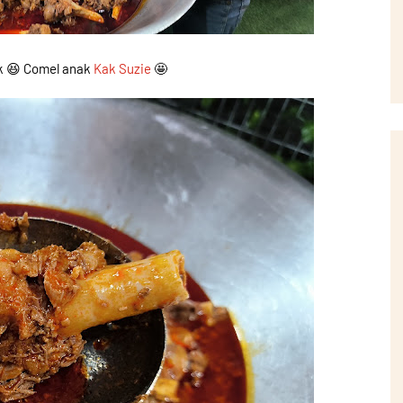
 😆 Comel anak
Kak Suzie
🤩