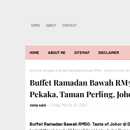
HOME
ABOUT
CONTACT
HOME
ABOUT ME
SITEMAP
DISCLAIMER
Home
ramadan
Buffet Ramadan Bawah RM50: Taste of Johor di 
Buffet Ramadan Bawah RM50
Pekaka, Taman Perling, Joh
nona sani
Friday, March 24, 2023
Buffet Ramadan Bawah RM50: Taste of Johor di 