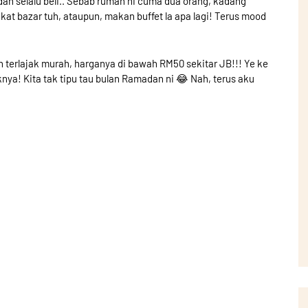
an selalu beli.. Sebab rumah ni cuma dua orang, kadang
je kat bazar tuh, ataupun, makan buffet la apa lagi! Terus mood
h terlajak murah, harganya di bawah RM50 sekitar JB!!! Ye ke
nya! Kita tak tipu tau bulan Ramadan ni 😂 Nah, terus aku