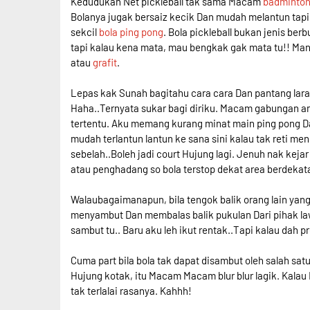
Kedudukan Net pickleball tak sama Macam
badminto
Bolanya jugak bersaiz kecik Dan mudah melantun tapi 
sekcil
bola ping pong
. Bola pickleball bukan jenis ber
tapi kalau kena mata, mau bengkak gak mata tu!! Man
atau
grafit
.
Lepas kak Sunah bagitahu cara cara Dan pantang laran
Haha..Ternyata sukar bagi diriku. Macam gabungan an
tertentu. Aku memang kurang minat main ping pong Da
mudah terlantun lantun ke sana sini kalau tak reti men
sebelah..Boleh jadi court Hujung lagi. Jenuh nak keja
atau penghadang so bola terstop dekat area berdekat
Walaubagaimanapun, bila tengok balik orang lain yang 
menyambut Dan membalas balik pukulan Dari pihak law
sambut tu.. Baru aku leh ikut rentak..Tapi kalau dah p
Cuma part bila bola tak dapat disambut oleh salah satu
Hujung kotak, itu Macam Macam blur blur lagik. Kalau
tak terlalai rasanya. Kahhh!