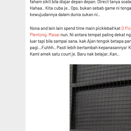
faham sikit bila diajar depan depan. Direct tanya soa
Hahaa.. Kita cuba je.. Ops, bukan sebab game ni tenga
kewujudannya dalam dunia sukan ni..
Nona and lain lain spend time main pickleball kat
D Pi
Plentong, Masai
nun. Ni antara tempat paling dekat ngan
luar tapi bila sampai sana, kak Ajan tengok betapa pa
pagi...Fuhhh.. Pasti lebih bertambah kepanasannya! 
Kami amek satu court je. Baru nak belajar..Kan..