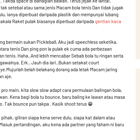
n
. Takda space di bahagian bawah. Terus jejak ke lantai.
tak setebal atau sama jenis Macam bola tenis Dan tidak jugak
bulu, ianya diperbuat daripada plastik dan mempunyai lubang
akala Raket pulak biasanya diperbuat daripada
gentian kaca
g bermain sukan Pickleball, Aku jadi speechless seketika.
tara tenis Dan ping pon la pulak ek cuma ada perbezaan
n tenis. Haha..And lebih mencabar Sebab bola tu ringan serta
gawalnya. Erk.. Jauh dia lari..Bukan setakat court
r ye.Mujurlah belah belakang dorang ada letak Macam jaring
an aje.
pro main, kita slow slow adapt cara permulaan balingan bola,
an. Kena bagi bola tu bounce, baru baling ke lawan atau masa
ro .Tak bounce pun takpa . Kasik shoot terus 😁
 pihak, giliran siapa kena serve dulu, siapa kat dalam atau
 Masuk pertandingan, aku kena ada partner yang faham ni baru