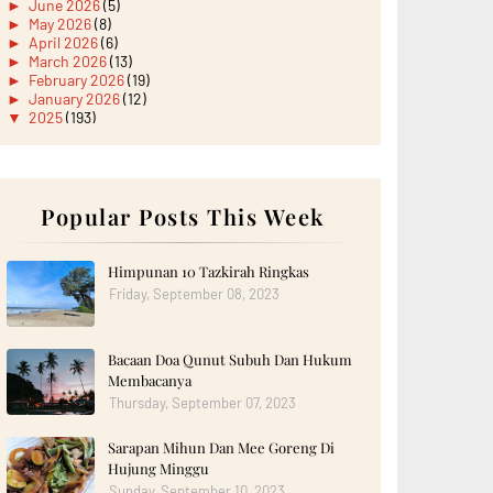
►
June 2026
(5)
►
May 2026
(8)
►
April 2026
(6)
►
March 2026
(13)
►
February 2026
(19)
►
January 2026
(12)
▼
2025
(193)
►
December 2025
(15)
▼
November 2025
(21)
Majlis Perkahwinan di Penghujung November 2025
LEGOLAND® Malaysia Resort Unveils Brand-New
LEGO® ...
Popular Posts This Week
Lepak Santai dengan Geng Blogger di Rumah Kopi
38
Wordless Wednesday: Try Minuman Pineapple
Himpunan 10 Tazkirah Ringkas
Express
Friday, September 08, 2023
Dinner dengan Nasi Lemak Atas Bukit, Tg Puteri,
Pa...
Lirik Lagu Lipat Nyanyian Budak Nakal Hujung
Bacaan Doa Qunut Subuh Dan Hukum
Simpang
Promo Beli Kopi Saigon Dapat Discount Harga
Membacanya
Keycha...
Thursday, September 07, 2023
Beli Kek Coklat Leleh by Meyya Cake
Pengalaman Menggunakan Go&Move Period
Sarapan Mihun Dan Mee Goreng Di
Underwear
Hujung Minggu
Wordless Wednesday: Jeruk Mangga Ole Ole Dari
Pula...
Sunday, September 10, 2023