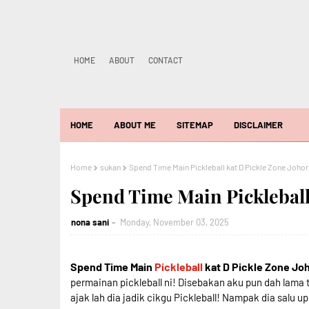
HOME
ABOUT
CONTACT
HOME
ABOUT ME
SITEMAP
DISCLAIMER
Home
sukan
Spend Time Main Pickleball kat D Pickle Zone Johor
Spend Time Main Pickleball
nona sani
Monday, November 03, 2025
Spend Time Main
Pickleball
kat D Pickle Zone Jo
permainan pickleball ni! Disebakan aku pun dah lama t
ajak lah dia jadik cikgu Pickleball! Nampak dia salu u