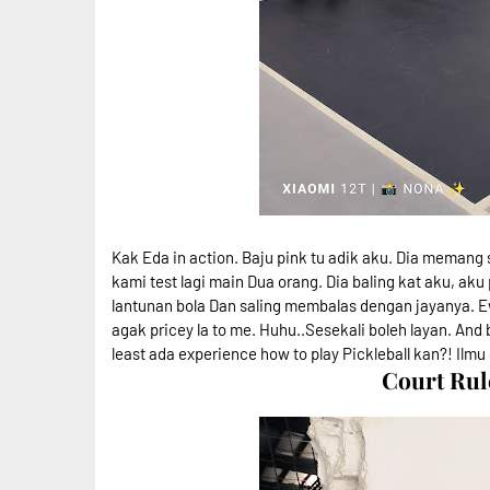
Kak Eda in action. Baju pink tu adik aku. Dia memang 
kami test lagi main Dua orang. Dia baling kat aku, aku 
lantunan bola Dan saling membalas dengan jayanya. E
agak pricey la to me. Huhu..Sesekali boleh layan. And
least ada experience how to play Pickleball kan?! Ilmu
Court Rul