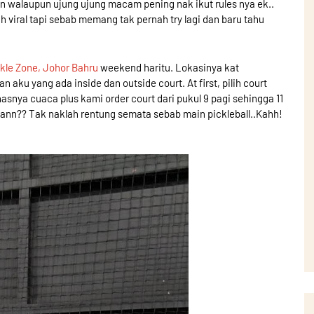
lan walaupun ujung ujung macam pening nak ikut rules nya ek..
h viral tapi sebab memang tak pernah try lagi dan baru tahu
ckle Zone, Johor Bahru
weekend haritu. Lokasinya kat
 aku yang ada inside dan outside court. At first, pilih court
nasnya cuaca plus kami order court dari pukul 9 pagi sehingga 11
Kann?? Tak naklah rentung semata sebab main pickleball..Kahh!