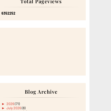
Total Pageviews
6
3
5
2
2
5
2
Blog Archive
►
2026
(71)
►
July 2026
(8)