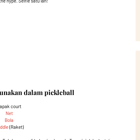
the hype. Selfie satu lah!
gunakan dalam pickleball
apak court
Net
Bola
ddle
(Raket)