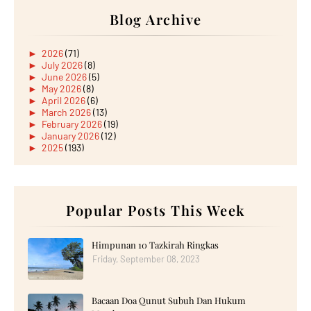
Blog Archive
►
2026
(71)
►
July 2026
(8)
►
June 2026
(5)
►
May 2026
(8)
►
April 2026
(6)
►
March 2026
(13)
►
February 2026
(19)
►
January 2026
(12)
►
2025
(193)
►
December 2025
(15)
►
November 2025
(21)
►
October 2025
(17)
►
September 2025
(20)
►
August 2025
Popular Posts This Week
(18)
►
July 2025
(15)
►
June 2025
(12)
►
May 2025
(18)
Himpunan 10 Tazkirah Ringkas
►
April 2025
(8)
Friday, September 08, 2023
►
March 2025
(19)
►
February 2025
(14)
►
January 2025
(16)
Bacaan Doa Qunut Subuh Dan Hukum
►
2024
(182)