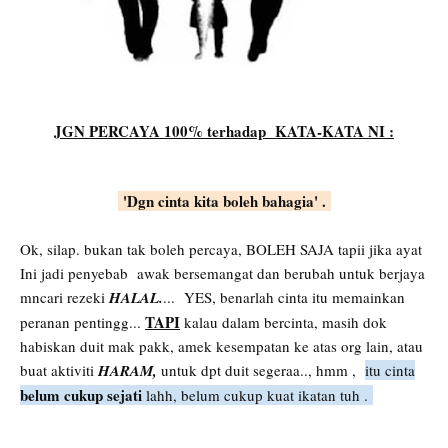
JGN PERCAYA 100% terhadap KATA-KATA NI :
'Dgn cinta kita boleh bahagia' .
Ok, silap. bukan tak boleh percaya, BOLEH SAJA tapii jika ayat
Ini jadi penyebab awak bersemangat dan berubah untuk berjaya
mncari rezeki
HALAL.
... YES, benarlah cinta itu memainkan
TAPI
peranan pentingg...
kalau dalam bercinta, masih dok
habiskan duit mak pakk, amek kesempatan ke atas org lain, atau
buat aktiviti
HARAM,
untuk dpt duit segeraa.., hmm ,
itu cinta
belum cukup sejati
lahh, belum cukup kuat ikatan tuh .