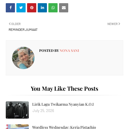
OLDER
NEWER
REMINDER JUMAAT
POSTED BY
NONA SANI
You May Like These Posts
Lirik Lagu Twikarma Nyanyian K.O.I
July 25, 2026
Wordless Wednesday: Keria Pistachio