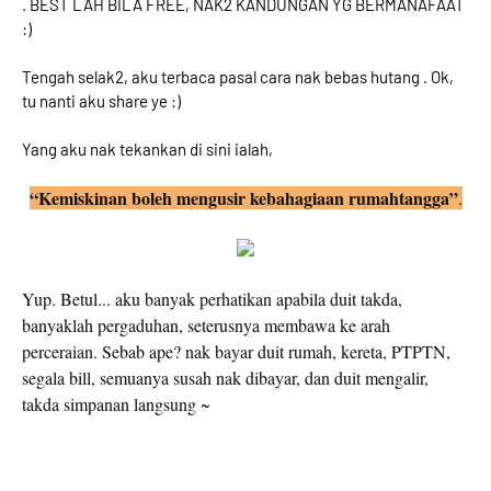
. BEST LAH BILA FREE, NAK2 KANDUNGAN YG BERMANAFAAT
:)
Tengah selak2, aku terbaca pasal cara nak bebas hutang . Ok,
tu nanti aku share ye :)
Yang aku nak tekankan di sini ialah,
“Kemiskinan boleh mengusir kebahagiaan rumahtangga”
.
Yup. Betul... aku banyak perhatikan apabila duit takda,
banyaklah pergaduhan, seterusnya membawa ke arah
perceraian. Sebab ape? nak bayar duit rumah, kereta, PTPTN,
segala bill, semuanya susah nak dibayar, dan duit mengalir,
takda simpanan langsung ~