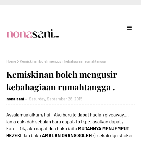
Home
Kemiskinan boleh mengusir kebahagiaan rumahtangga .
Kemiskinan boleh mengusir
kebahagiaan rumahtangga .
nona sani
Saturday, September 26, 2015
Assalamualaikum, hai ! Aku baru je dapat hadiah giveaway....
lama gak, dah sebulan baru dapat, tp tkpe..asalkan dapat ,
kan.... Ok, aku dapat dua buku iaitu
MUDAHNYA MENJEMPUT
REZEKI
dan buku
AMALAN ORANG SOLEH
:) sekali dgn sticker