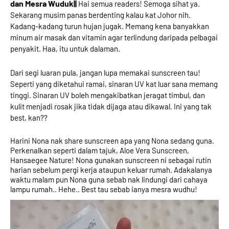
dan Mesra Wuduk
||
 Hai semua readers! Semoga sihat ya. 
Sekarang musim panas berdenting kalau kat Johor nih. 
Kadang-kadang turun hujan jugak. Memang kena banyakkan 
minum air masak dan vitamin agar terlindung daripada pelbagai 
penyakit. Haa, itu untuk dalaman. 
Dari segi luaran pula, jangan lupa memakai sunscreen tau! 
Seperti yang diketahui ramai, sinaran UV kat luar sana memang 
tinggi. Sinaran UV boleh mengakibatkan jeragat timbul, dan 
kulit menjadi rosak jika tidak dijaga atau dikawal. Ini yang tak 
best, kan??
Harini Nona nak share sunscreen apa yang Nona sedang guna. 
Perkenalkan seperti dalam tajuk, Aloe Vera Sunscreen, 
Hansaegee Nature! Nona gunakan sunscreen ni sebagai rutin 
harian sebelum pergi kerja ataupun keluar rumah. Adakalanya 
waktu malam pun Nona guna sebab nak lindungi dari cahaya 
lampu rumah.. Hehe.. Best tau sebab ianya mesra wudhu!