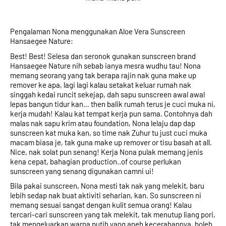
Pengalaman Nona menggunakan Aloe Vera Sunscreen 
Hansaegee Nature:
Best! Best! Selesa dan seronok gunakan sunscreen brand 
Hansaegee Nature nih sebab ianya mesra wudhu tau! Nona 
memang seorang yang tak berapa rajin nak guna make up 
remover ke apa, lagi lagi kalau setakat keluar rumah nak 
singgah kedai runcit sekejap, dah sapu sunscreen awal awal 
lepas bangun tidur kan… then balik rumah terus je cuci muka ni, 
kerja mudah! Kalau kat tempat kerja pun sama. Contohnya dah 
malas nak sapu krim atau foundation, Nona lelaju dap dap 
sunscreen kat muka kan, so time nak Zuhur tu just cuci muka 
macam biasa je, tak guna make up remover or tisu basah at all. 
Nice, nak solat pun senang! Kerja Nona pulak memang jenis 
kena cepat, bahagian production..of course perlukan 
sunscreen yang senang digunakan camni ui!
Bila pakai sunscreen, Nona mesti tak nak yang melekit, baru 
lebih sedap nak buat aktiviti seharian, kan. So sunscreen ni 
memang sesuai sangat dengan kulit semua orang! Kalau 
tercari-cari sunscreen yang tak melekit, tak menutup liang pori, 
tak mengeluarkan warna putih yang aneh kecerahannya, boleh 