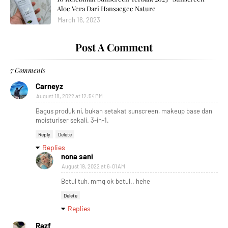
Aloe Vera Dari Hansaegee Nature
March 16, 2023
Post A Comment
7 Comments
Carneyz
August 18, 2022 at 12:54 PM
Bagus produk ni, bukan setakat sunscreen, makeup base dan
moisturiser sekali. 3-in-1.
Reply
Delete
Replies
nona sani
August 19, 2022 at 6:01 AM
Betul tuh, mmg ok betul.. hehe
Delete
Replies
Razf