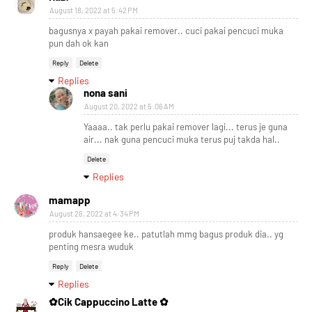
August 18, 2022 at 5:42 PM
bagusnya x payah pakai remover.. cuci pakai pencuci muka
pun dah ok kan
Reply
Delete
Replies
nona sani
August 20, 2022 at 5:06 AM
Yaaaa.. tak perlu pakai remover lagi... terus je guna
air... nak guna pencuci muka terus puj takda hal..
Delete
Replies
mamapp
August 26, 2022 at 4:34 PM
produk hansaegee ke.. patutlah mmg bagus produk dia.. yg
penting mesra wuduk
Reply
Delete
Replies
✿Cik Cappuccino Latte ✿