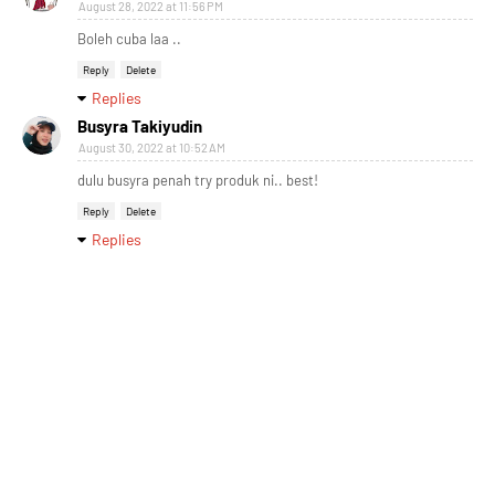
August 28, 2022 at 11:56 PM
Boleh cuba laa ..
Reply
Delete
Replies
Busyra Takiyudin
August 30, 2022 at 10:52 AM
dulu busyra penah try produk ni.. best!
Reply
Delete
Replies