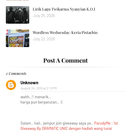
Lirik Lagu Twikarma Nyanyian K.O.I
July 25, 2026
Wordless Wednesday: Keria Pistachio
July 22, 2026
Post A Comment
2 Comments
Unknown
August 24, 2015 at 2:11 PM
wahh..!! menarik..
harga pun berpatutan.. :)
Salam.. haii.. jemput join giveaway saya ye..
ParodyMe : 1st
Giveaway By DRAMATIC UNIC dengan hadiah wang tunai