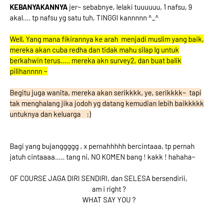
KEBANYAKANNYA
jer~ sebabnye, lelaki tuuuuuu, 1 nafsu, 9
akal.... tp nafsu yg satu tuh, TINGGI kannnnn ^_^
Well, Yang mana fikirannya ke arah menjadi muslim yang baik,
mereka akan cuba redha dan tidak mahu silap lg untuk
berkahwin terus..... mereka akn survey2, dan buat balik
pilihannnn ~
Begitu juga wanita, mereka akan serikkkk, ye, serikkkk~ tapi
tak menghalang jika jodoh yg datang kemudian lebih baikkkkk
untuknya dan keluarga :)
Bagi yang bujanggggg , x pernahhhhh bercintaaa, tp pernah
jatuh cintaaaa..... tang ni, NO KOMEN bang ! kakk ! hahaha~
OF COURSE JAGA DIRI SENDIRI, dan SELESA bersendirii,
am i right ?
WHAT SAY YOU ?