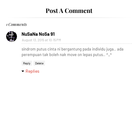
Post A Comment
1 Comments
NuSaNa NoSa 91
August 13, 2015 at 10:15 PM
sindrom putus cinta ni bergantung pada individu juga.. ada
perempuan tak boleh nak move on lepas putus.. ^_^
Reply
Delete
Replies