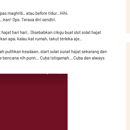
as maghrib.. atau before tidur.. Hihi.
.kan! Ops. Terasa diri sendiri.
ajat hari hari.. Disebabkan cikgu buat slot solat hajat
kan apa, kalau kat rumah, takut terleka aje..
ah pulihkan keadaan, start solat sunat hajat sekarang dan
tle bencana nih punn... Cuba istiqamah... Cuba dan always