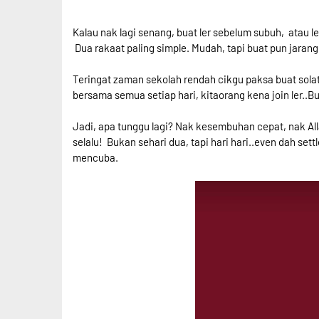
Kalau nak lagi senang, buat ler sebelum subuh, atau lep
Dua rakaat paling simple. Mudah, tapi buat pun jarang..
Teringat zaman sekolah rendah cikgu paksa buat solat h
bersama semua setiap hari, kitaorang kena join ler..Bu
Jadi, apa tunggu lagi? Nak kesembuhan cepat, nak All
selalu! Bukan sehari dua, tapi hari hari..even dah set
mencuba.