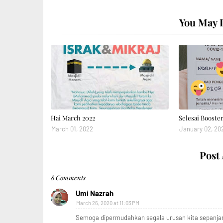
You May L
Hai March 2022
Selesai Booster
March 01, 2022
January 02, 20
Post
8 Comments
Umi Nazrah
March 26, 2020 at 11:03 PM
Semoga dipermudahkan segala urusan kita sepanja