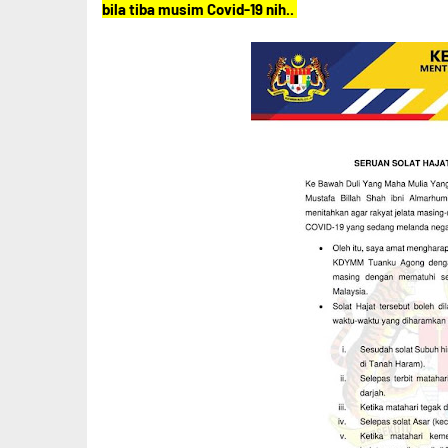
bila tiba musim Covid-19 nih..