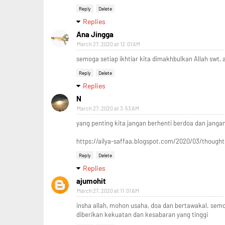
Reply
Delete
Replies
Ana Jingga
March 27, 2020 at 12:01 AM
semoga setiap ikhtiar kita dimakhbulkan Allah swt, 
Reply
Delete
Replies
N
March 27, 2020 at 3:53 AM
yang penting kita jangan berhenti berdoa dan jangan
https://ailya-saffaa.blogspot.com/2020/03/thought
Reply
Delete
Replies
ajumohit
March 27, 2020 at 11:01 AM
insha allah, mohon usaha, doa dan bertawakal. semoga
diberikan kekuatan dan kesabaran yang tinggi