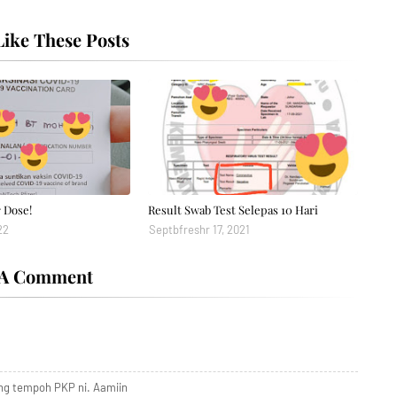
ike These Posts
 Dose!
Result Swab Test Selepas 10 Hari
22
Septbfreshr 17, 2021
 A Comment
ng tempoh PKP ni. Aamiin