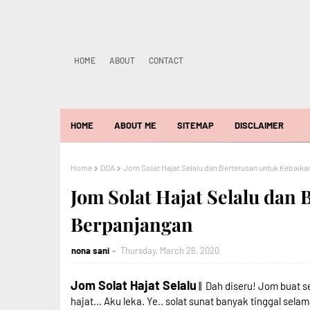
HOME
ABOUT
CONTACT
HOME
ABOUT ME
SITEMAP
DISCLAIMER
Home
DOA
Jom Solat Hajat Selalu dan Berterusan untuk Kebaik
Jom Solat Hajat Selalu dan
Berpanjangan
nona sani
Thursday, March 26, 2020
Jom Solat Hajat Selalu
|| Dah diseru! Jom buat s
hajat... Aku leka. Ye.. solat sunat banyak tinggal selam