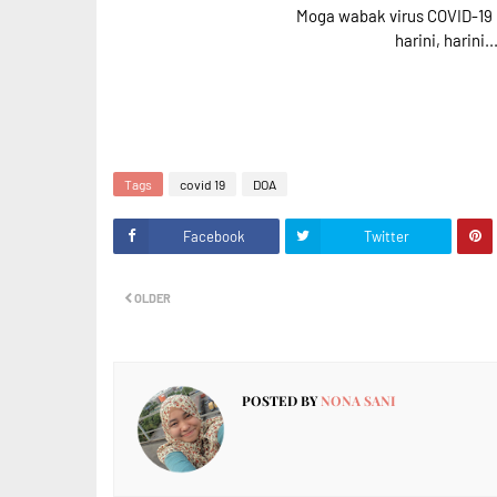
Moga wabak virus COVID-19 
harini, harini
Tags
covid 19
DOA
Facebook
Twitter
OLDER
POSTED BY
NONA SANI