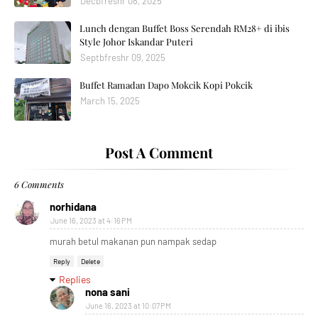
Decbfreshr 08, 2025
Lunch dengan Buffet Boss Serendah RM28+ di ibis
Style Johor Iskandar Puteri
Septbfreshr 09, 2025
Buffet Ramadan Dapo Mokcik Kopi Pokcik
March 15, 2025
Post A Comment
6 Comments
norhidana
June 16, 2023 at 4:16 PM
murah betul makanan pun nampak sedap
Reply
Delete
Replies
nona sani
June 16, 2023 at 10:07 PM