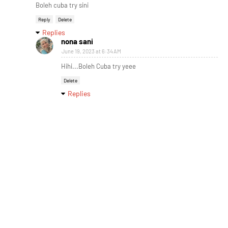
Boleh cuba try sini
Reply
Delete
Replies
nona sani
June 19, 2023 at 6:34 AM
Hihi...Boleh Cuba try yeee
Delete
Replies