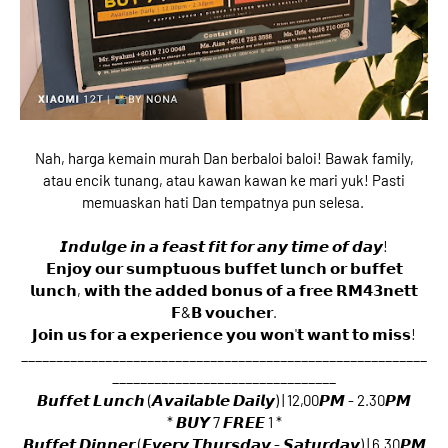
Nah, harga kemain murah Dan berbaloi baloi! Bawak family,
atau encik tunang, atau kawan kawan ke mari yuk! Pasti
memuaskan hati Dan tempatnya pun selesa.
𝙄𝙣𝙙𝙪𝙡𝙜𝙚 𝙞𝙣 𝙖 𝙛𝙚𝙖𝙨𝙩 𝙛𝙞𝙩 𝙛𝙤𝙧 𝙖𝙣𝙮 𝙩𝙞𝙢𝙚 𝙤𝙛 𝙙𝙖𝙮!
𝗘𝗻𝗷𝗼𝘆 𝗼𝘂𝗿 𝘀𝘂𝗺𝗽𝘁𝘂𝗼𝘂𝘀 𝗯𝘂𝗳𝗳𝗲𝘁 𝗹𝘂𝗻𝗰𝗵 𝗼𝗿 𝗯𝘂𝗳𝗳𝗲𝘁
𝗹𝘂𝗻𝗰𝗵, 𝘄𝗶𝘁𝗵 𝘁𝗵𝗲 𝗮𝗱𝗱𝗲𝗱 𝗯𝗼𝗻𝘂𝘀 𝗼𝗳 𝗮 𝗳𝗿𝗲𝗲 𝗥𝗠𝟰𝟯𝗻𝗲𝘁𝘁
𝗙&𝗕 𝘃𝗼𝘂𝗰𝗵𝗲𝗿.
𝗝𝗼𝗶𝗻 𝘂𝘀 𝗳𝗼𝗿 𝗮 𝗲𝘅𝗽𝗲𝗿𝗶𝗲𝗻𝗰𝗲 𝘆𝗼𝘂 𝘄𝗼𝗻'𝘁 𝘄𝗮𝗻𝘁 𝘁𝗼 𝗺𝗶𝘀𝘀!
__________________________________________________________
________________________________
𝘽𝙪𝙛𝙛𝙚𝙩 𝙇𝙪𝙣𝙘𝙝 (𝘼𝙫𝙖𝙞𝙡𝙖𝙗𝙡𝙚 𝘿𝙖𝙞𝙡𝙮) | 12,00𝙋𝙈 - 2.30𝙋𝙈
* 𝘽𝙐𝙔 7 𝙁𝙍𝙀𝙀 1 *
𝘽𝙪𝙛𝙛𝙚𝙩 𝘿𝙞𝙣𝙣𝙚𝙧 (𝙀𝙫𝙚𝙧𝙮 𝙏𝙝𝙪𝙧𝙨𝙙𝙖𝙮 - 𝙎𝙖𝙩𝙪𝙧𝙙𝙖𝙮) | 6.30𝙋𝙈