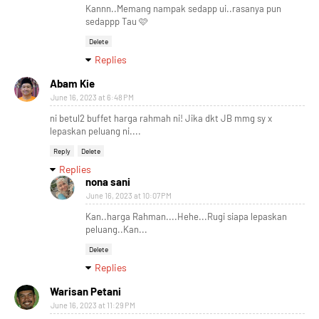
Kannn..Memang nampak sedapp ui..rasanya pun
sedappp Tau 🩷
Delete
Replies
Abam Kie
June 16, 2023 at 6:48 PM
ni betul2 buffet harga rahmah ni! Jika dkt JB mmg sy x
lepaskan peluang ni....
Reply
Delete
Replies
nona sani
June 16, 2023 at 10:07 PM
Kan..harga Rahman....Hehe...Rugi siapa lepaskan
peluang..Kan...
Delete
Replies
Warisan Petani
June 16, 2023 at 11:29 PM