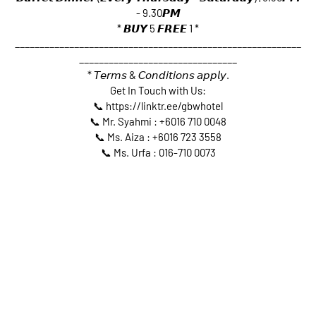
- 9.30𝙋𝙈
* 𝘽𝙐𝙔 5 𝙁𝙍𝙀𝙀 1 *
__________________________________________________________
________________________________
* 𝘛𝘦𝘳𝘮𝘴 & 𝘊𝘰𝘯𝘥𝘪𝘵𝘪𝘰𝘯𝘴 𝘢𝘱𝘱𝘭𝘺.
Get In Touch with Us:
📞 https://linktr.ee/gbwhotel
📞 Mr. Syahmi : +6016 710 0048
📞 Ms. Aiza : +6016 723 3558
📞 Ms. Urfa : 016-710 0073