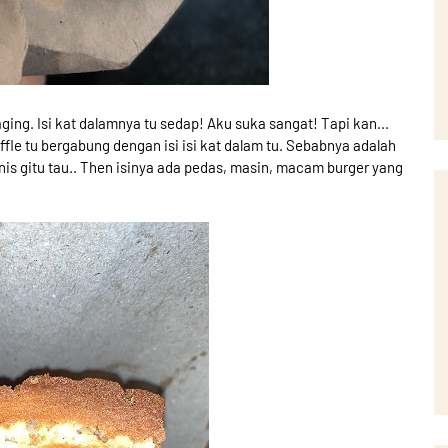
ing. Isi kat dalamnya tu sedap! Aku suka sangat! Tapi kan...
fle tu bergabung dengan isi isi kat dalam tu. Sebabnya adalah
is gitu tau.. Then isinya ada pedas, masin, macam burger yang