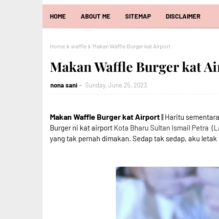
HOME
ABOUT ME
SITEMAP
DISCLAIMER
Home
waffle
Makan Waffle Burger kat Airport
Makan Waffle Burger kat Ai
nona sani
Sunday, June 25, 2023
Makan Waffle Burger kat Airport
|| Haritu sementar
Burger ni kat
airport
Kota Bharu Sultan Ismail Petra (
yang tak pernah dimakan. Sedap tak sedap, aku letak 