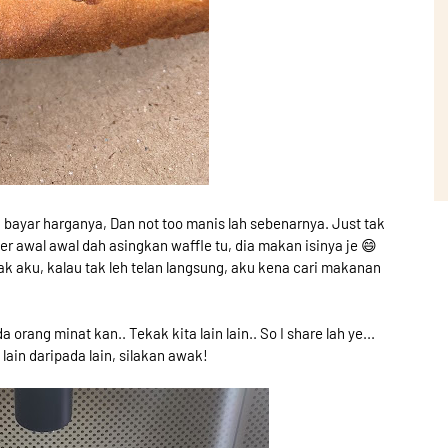
 bayar harganya, Dan not too manis lah sebenarnya. Just tak
r awal awal dah asingkan waffle tu, dia makan isinya je 😄
tak aku, kalau tak leh telan langsung, aku kena cari makanan
a orang minat kan.. Tekak kita lain lain.. So I share lah ye...
ain daripada lain, silakan awak!