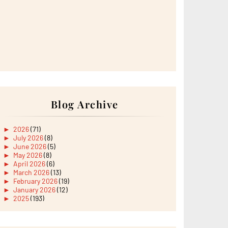
Blog Archive
►
2026
(71)
►
July 2026
(8)
►
June 2026
(5)
►
May 2026
(8)
►
April 2026
(6)
►
March 2026
(13)
►
February 2026
(19)
►
January 2026
(12)
►
2025
(193)
►
December 2025
(15)
►
November 2025
(21)
►
October 2025
(17)