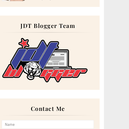
►
September 2023
(28)
►
August 2023
(30)
►
July 2023
(27)
▼
June 2023
(32)
Hadir ke Wedding Nastasea & Ariff
JDT Blogger Team
Salam Aidiladha 2023
Wordless Wednesday: Starbucks Double shot
Espresso...
Hadiah Belated Birthday dari Blogger Rabia
Perbanyakkan Doa Pada Hari Arafah
5 Kebaikan Coklat Yang Perlu Anda Tahu
Makan Waffle Burger kat Airport
Order Kek Aiskrim Durian Musang King Sempena
Birthday
Tiga Cara Hidayah Menyapa Kita
Mengopi kat Rumacabuk, Parit Sakai, Muar
Wordless Wednesday: Keropok Ikan Perisa Tom Yam
Sarapan Nasi Kerabu Dan Nasi Dagang
Singgah Pantai Penyabong, Mersing
LG’S CUTTING-EDGE MAGNIT SERIES PRESENTS
IMMERSIVE...
Nikmati Roti Arab bersama Daging Kambing di RnR
Contact Me
Pagoh
Doa Sebelum Masuk ke Rumah
Buffet Lunch Dan Dinner Paling Murah di GBW Hotel,
JB
Wordless Wednesday: Telur Sotong