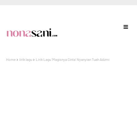
Home
lirik lagu
Lirik Lagu 'Magisnya Cinta' Nyanyian Tuah Adzmi