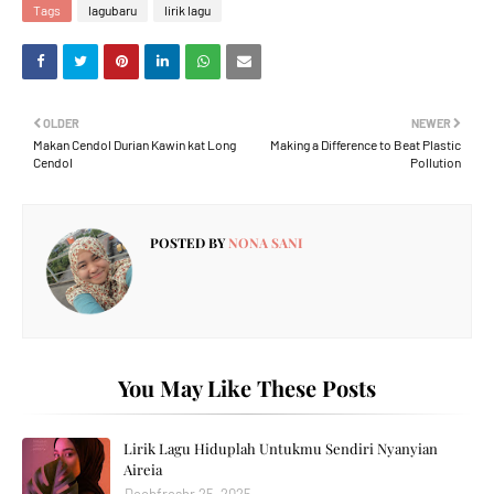
Tags
lagubaru
lirik lagu
OLDER
NEWER
Makan Cendol Durian Kawin kat Long
Making a Difference to Beat Plastic
Cendol
Pollution
POSTED BY
NONA SANI
You May Like These Posts
Lirik Lagu Hiduplah Untukmu Sendiri Nyanyian
Aireia
Decbfreshr 25, 2025