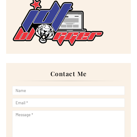
Perbanyakkan Doa Pada Hari Arafah
5 Kebaikan Coklat Yang Perlu Anda Tahu
Makan Waffle Burger kat Airport
Order Kek Aiskrim Durian Musang King Sempena Birthday
Tiga Cara Hidayah Menyapa Kita
Mengopi kat Rumacabuk, Parit Sakai, Muar
Wordless Wednesday: Keropok Ikan Perisa Tom Yam
Sarapan Nasi Kerabu Dan Nasi Dagang
Singgah Pantai Penyabong, Mersing
LG’S CUTTING-EDGE MAGNIT SERIES PRESENTS
IMMERSIVE...
Nikmati Roti Arab bersama Daging Kambing di RnR Pagoh
Doa Sebelum Masuk ke Rumah
Buffet Lunch Dan Dinner Paling Murah di GBW Hotel, JB
Contact Me
Wordless Wednesday: Telur Sotong
Padu Ayat Khalish dalam Drama 'Perempuan Itu'
Making a Difference to Beat Plastic Pollution
Lirik Lagu 'Magisnya Cinta' Nyanyian Tuah Adzmi
Makan Cendol Durian Kawin kat Long Cendol
LG JOINS RE100 INITIATIVE, COMMITTING TO TRANSITIO...
Panduan Dan Cara Mengerjakan Solat Sunat Istikharah
YALLA GREEN CAMPAIGN: REFORESTING THE PLANET,
ONE ...
Ayam Steak Bakar Susu di Siam Festival Pasir Gudan...
Wordless Wednesday: Satar Bulat dari Terengganu
LG LEVERAGES REVOLUTIONARY INNOVATIONS TO
ACCELERA...