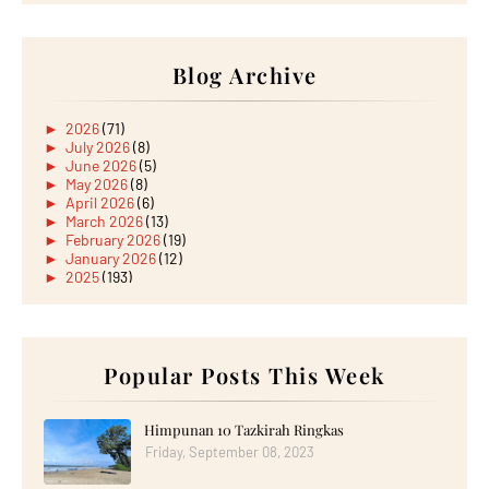
Blog Archive
►
2026
(71)
►
July 2026
(8)
►
June 2026
(5)
►
May 2026
(8)
►
April 2026
(6)
►
March 2026
(13)
►
February 2026
(19)
►
January 2026
(12)
►
2025
(193)
►
December 2025
(15)
►
November 2025
(21)
►
October 2025
(17)
►
September 2025
(20)
►
August 2025
Popular Posts This Week
(18)
►
July 2025
(15)
►
June 2025
(12)
►
May 2025
(18)
Himpunan 10 Tazkirah Ringkas
►
April 2025
(8)
Friday, September 08, 2023
►
March 2025
(19)
►
February 2025
(14)