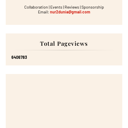
Collaboration | Events | Reviews | Sponsorship
Email:
nur2dunia@gmail.com
Total Pageviews
6
4
0
6
7
8
3