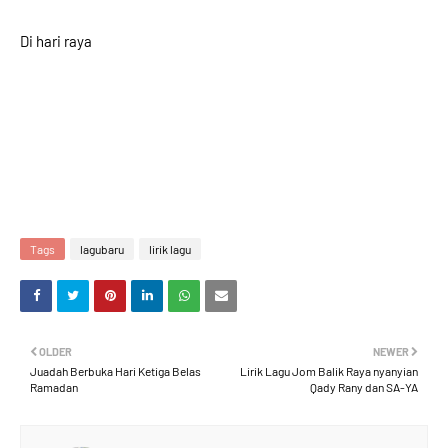
Di hari raya
Tags
lagubaru
lirik lagu
OLDER
NEWER
Juadah Berbuka Hari Ketiga Belas
Lirik Lagu Jom Balik Raya nyanyian
Ramadan
Qady Rany dan SA-YA