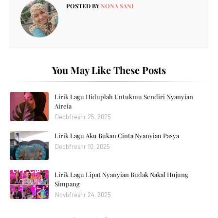
POSTED BY
NONA SANI
You May Like These Posts
Lirik Lagu Hiduplah Untukmu Sendiri Nyanyian
Aireia
Decbfreshr 25, 2025
Lirik Lagu Aku Bukan Cinta Nyanyian Pasya
Decbfreshr 10, 2025
Lirik Lagu Lipat Nyanyian Budak Nakal Hujung
Simpang
Novbfreshr 24, 2025