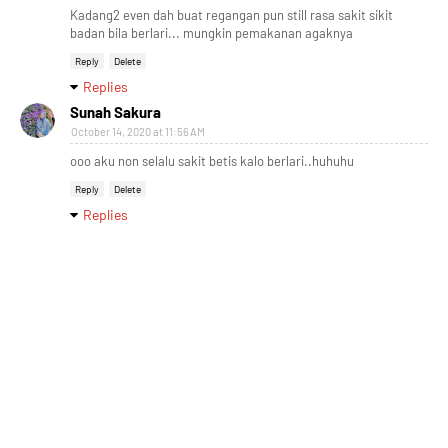
Kadang2 even dah buat regangan pun still rasa sakit sikit
badan bila berlari... mungkin pemakanan agaknya
Reply
Delete
Replies
Sunah Sakura
October 14, 2020 at 11:56 AM
ooo aku non selalu sakit betis kalo berlari..huhuhu
Reply
Delete
Replies