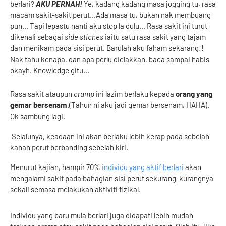
berlari?
AKU PERNAH!
Ye, kadang kadang masa jogging tu, rasa
macam sakit-sakit perut...Ada masa tu, bukan nak membuang
pun... Tapi lepastu nanti aku stop la dulu... Rasa sakit ini turut
dikenali sebagai
side stiches
iaitu satu rasa sakit yang tajam
dan menikam pada sisi perut. Barulah aku faham sekarang!!
Nak tahu kenapa, dan apa perlu dielakkan, baca sampai habis
okayh. Knowledge gitu...
Rasa sakit ataupun
cramp
ini lazim berlaku kepada
orang yang
gemar bersenam
.(Tahun ni aku jadi gemar bersenam, HAHA).
Ok sambung lagi.
Selalunya, keadaan ini akan berlaku lebih kerap pada sebelah
kanan perut berbanding sebelah kiri.
Menurut kajian, hampir 70%
individu yang aktif berlari
akan
mengalami sakit pada bahagian sisi perut sekurang-kurangnya
sekali semasa melakukan aktiviti fizikal.
Individu yang baru mula berlari juga didapati lebih mudah