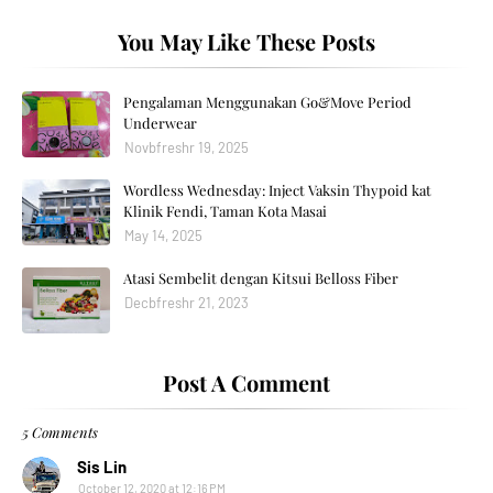
You May Like These Posts
Pengalaman Menggunakan Go&Move Period
Underwear
Novbfreshr 19, 2025
Wordless Wednesday: Inject Vaksin Thypoid kat
Klinik Fendi, Taman Kota Masai
May 14, 2025
Atasi Sembelit dengan Kitsui Belloss Fiber
Decbfreshr 21, 2023
Post A Comment
5 Comments
Sis Lin
October 12, 2020 at 12:16 PM