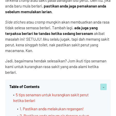
terkena
cramp
atau sakit pada bahagian sisi perut. Oleh itu, jika
anda baru mula berlari,
pastikan anda jaga pemakanan anda
sebelum memulakan larian.
Side stiches
atau
cramp
mungkin akan membuatkan anda rasa
tidak selesa semasa berlari. Tambah lagi,
ada juga yang
terpaksa berlari ke tandas ketika sedang bersenam
akibat
masalah ini! SETUJU! Aku selalu jugak, tapi dah memang sakit
perut, kena singgah toilet, nak pastikan sakit perut yang
macamana. Kan.
Jadi, bagaimana hendak selesaikan? Jom ikuti tips senaman
kami untuk kurangkan rasa sakit yang anda alami ketika
berlari.
Table of Contents
5 tips senaman untuk kurangkan sakit perut
ketika berlari
1. Pastikan anda melakukan regangan!
2. Pastikan anda minum air dengan cukup