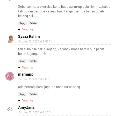
Sebelum mula exercise kena buat warm-up dulu Nonnn...kalau
tak bukan perut je kejang, kaki tangan semua badan boleh
kejang oiii....
Reply
Delete
Replies
Syazz Rahim
October 12, 2020 at 6:55 PM
tak suka bila perut kejang, kadang2 masa bersin pun perut
boleh kejang..adeh
Reply
Delete
Replies
mamapp
October 13, 2020 at 1:19 PM
ada pernah alami juga. tq nona for sharing
Reply
Delete
Replies
AmyZana
October 13, 2020 at 2:23 PM