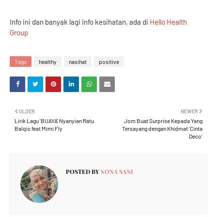
Info ini dan banyak lagi info kesihatan, ada di
Hello Health
Group
Tags
healthy
nasihat
positive
OLDER
NEWER
Lirik Lagu 'BUAYA' Nyanyian Ratu
Jom Buat Surprise Kepada Yang
Balqis feat Mimi Fly
Tersayang dengan Khidmat 'Cinta
Deco'
POSTED BY
NONA SANI