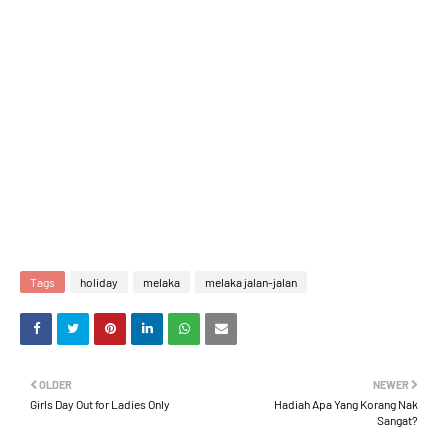
Tags
holiday
melaka
melaka jalan-jalan
OLDER
NEWER
Girls Day Out for Ladies Only
Hadiah Apa Yang Korang Nak
Sangat?