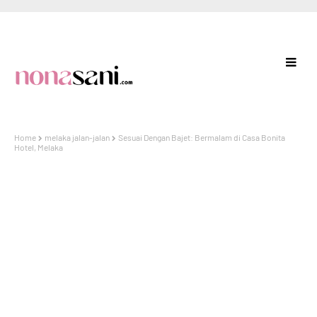
Home
melaka jalan-jalan
Sesuai Dengan Bajet: Bermalam di Casa Bonita
Hotel, Melaka