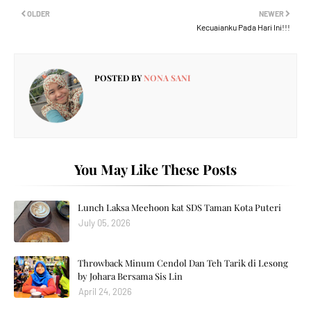
OLDER
NEWER
Kecuaianku Pada Hari Ini!!!
POSTED BY
NONA SANI
You May Like These Posts
Lunch Laksa Meehoon kat SDS Taman Kota Puteri
July 05, 2026
Throwback Minum Cendol Dan Teh Tarik di Lesong
by Johara Bersama Sis Lin
April 24, 2026