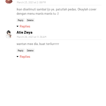
March 23, 2021 at 2:06 PM
ikan diselimuti sambal ijo ye. patutlah pedas. Okaylah cover
dengan menu manis manis tu :)
Reply
Delete
Replies
Atie Zieya
March 26, 2021 at 11:36 AM
wantan mee dia, buat terliurrrrr
Reply
Delete
Replies