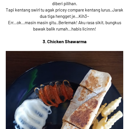
diberi pilihan.
Tapi kentang swirl tu agak pricey compare kentang lurus..Jarak
dua tiga hengget je...Kih3~
Err...ok...masin masin gitu..Berlemak! Aku rasa sikit, bungkus
bawak balik rumah...habis licinnn!
3. Chicken Shawarma