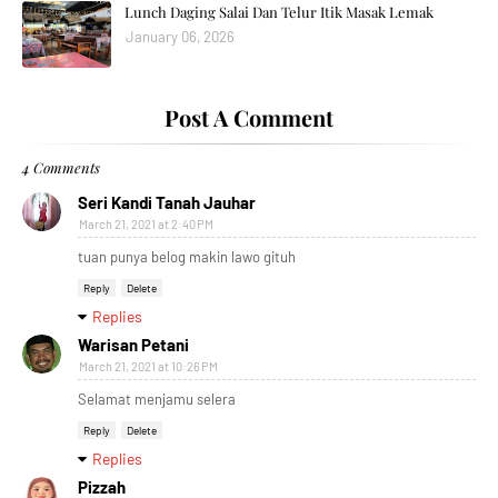
Lunch Daging Salai Dan Telur Itik Masak Lemak
January 06, 2026
Post A Comment
4 Comments
Seri Kandi Tanah Jauhar
March 21, 2021 at 2:40 PM
tuan punya belog makin lawo gituh
Reply
Delete
Replies
Warisan Petani
March 21, 2021 at 10:26 PM
Selamat menjamu selera
Reply
Delete
Replies
Pizzah