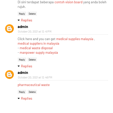
Di sini terdapat beberapa
contoh vision board
yang anda boleh
rujuk.
Reply
Delete
Replies
admin
October 20, 2021 at 12:41 PM
Click here and you can get
medical supplies malaysia
,
medical suppliers in malaysia
-
medical waste disposal
-
manpower supply malaysia
Reply
Delete
Replies
admin
October 20, 2021 at 12:46 PM
pharmaceutical waste
Reply
Delete
Replies