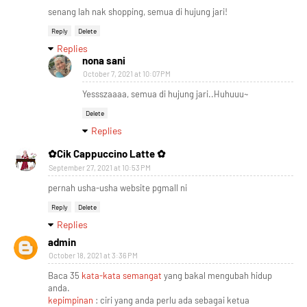
senang lah nak shopping, semua di hujung jari!
Reply
Delete
Replies
nona sani
October 7, 2021 at 10:07 PM
Yessszaaaa, semua di hujung jari..Huhuuu~
Delete
Replies
✿Cik Cappuccino Latte ✿
September 27, 2021 at 10:53 PM
pernah usha-usha website pgmall ni
Reply
Delete
Replies
admin
October 18, 2021 at 3:36 PM
Baca 35
kata-kata semangat
yang bakal mengubah hidup
anda.
kepimpinan
: ciri yang anda perlu ada sebagai ketua