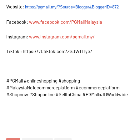
Website:
https://
pgmall.my/?Source=Blogger&
BloggerID=872
Facebook:
www.facebook.com/PGMallMalaysia
Instagram:
www.instagram.com/pgmall.my/
Tiktok : https://vt.tiktok.com/ZSJW1T1yG/
#PGMall #onlineshopping #shopping
#MalaysiaNo1ecommerceplatform #ecommerceplatform
#Shopnow #Shoponline #SelltoChina #PGMallxJDWorldwide