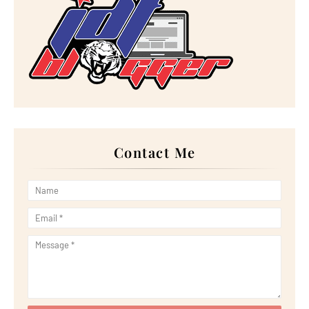
►
2022
(267)
►
December 2022
(18)
►
November 2022
(17)
►
October 2022
(21)
►
September 2022
(18)
►
August 2022
(20)
►
July 2022
(23)
►
June 2022
(21)
►
May 2022
(13)
►
April 2022
(51)
►
March 2022
(30)
►
February 2022
(19)
►
January 2022
(16)
Contact Me
▼
2021
(385)
►
December 2021
(25)
►
November 2021
(29)
►
October 2021
(29)
▼
September 2021
(29)
Try Chicken Katsu Salad di 4 Fingers Cripsy Chicke...
Wordless Wednesday: Ngidam Jajan Super Ring
Tujuh Keadaan Ini Juga Boleh Sebabkan Hypo Atau Gu...
Jom Join PGMall dan Kembangkan Bisnes Korang di JD...
GIVEAWAY BY SHIDA RADZUAN
JOIN PG MALL AND EXPAND YOUR BUSINESS THROUGH
JD.COM
Happy Birthday Emak Nona!
Sarapan Bertenaga bersama PassionFood Spreads