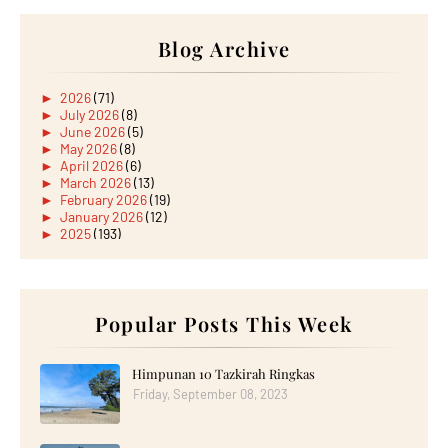
Blog Archive
►
2026
(71)
►
July 2026
(8)
►
June 2026
(5)
►
May 2026
(8)
►
April 2026
(6)
►
March 2026
(13)
►
February 2026
(19)
►
January 2026
(12)
►
2025
(193)
►
December 2025
(15)
►
November 2025
(21)
►
October 2025
(17)
►
September 2025
(20)
►
August 2025
Popular Posts This Week
(18)
►
July 2025
(15)
►
June 2025
(12)
►
May 2025
(18)
Himpunan 10 Tazkirah Ringkas
►
April 2025
(8)
Friday, September 08, 2023
►
March 2025
(19)
►
February 2025
(14)
►
January 2025
(16)